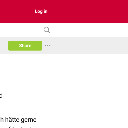
Log in
Share
d
ch hätte gerne