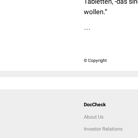
Tabletten, -das s
wollen.“
…
© Copyright
DocCheck
About Us
Investor Relations