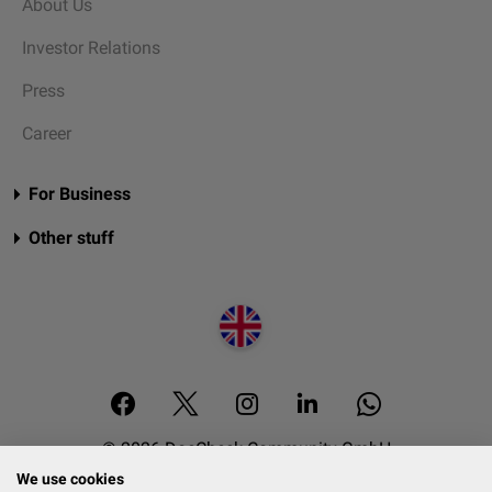
About Us
Investor Relations
Press
Career
For Business
Other stuff
© 2026 DocCheck Community GmbH
We use cookies