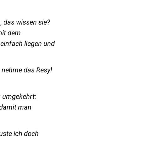
, das wissen sie?
mit dem
einfach liegen und
h nehme das Resyl
u umgekehrt:
 damit man
uste ich doch