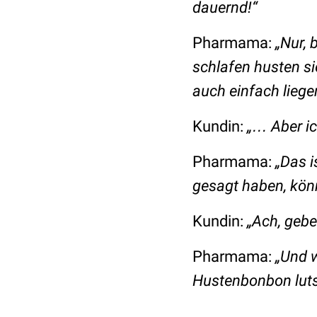
dauernd!“
Pharmama:
„Nur, 
schlafen husten si
auch einfach liege
Kundin:
„… Aber ic
Pharmama:
„Das i
gesagt haben, könn
Kundin:
„Ach, gebe
Pharmama:
„Und w
Hustenbonbon lut
…