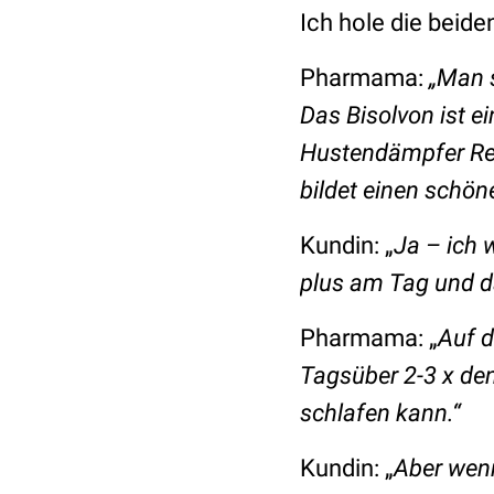
Ich hole die beide
Pharmama:
„Man s
Das Bisolvon ist 
Hustendämpfer Resy
bildet einen schön
Kundin: „
Ja – ich 
plus am Tag und da
Pharmama: „
Auf 
Tagsüber 2-3 x de
schlafen kann.“
Kundin: „
Aber wen