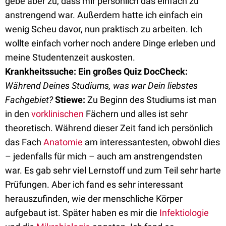
gebe aber zu, dass mir persönlich das einfach zu
anstrengend war. Außerdem hatte ich einfach ein
wenig Scheu davor, nun praktisch zu arbeiten. Ich
wollte einfach vorher noch andere Dinge erleben und
meine Studentenzeit auskosten.
Krankheitssuche: Ein großes Quiz
DocCheck:
Während Deines Studiums, was war Dein liebstes
Fachgebiet?
Stiewe:
Zu Beginn des Studiums ist man
in den
vorklinischen
Fächern und alles ist sehr
theoretisch. Während dieser Zeit fand ich persönlich
das Fach
Anatomie
am interessantesten, obwohl dies
– jedenfalls für mich – auch am anstrengendsten
war. Es gab sehr viel Lernstoff und zum Teil sehr harte
Prüfungen. Aber ich fand es sehr interessant
herauszufinden, wie der menschliche Körper
aufgebaut ist. Später haben es mir die
Infektiologie