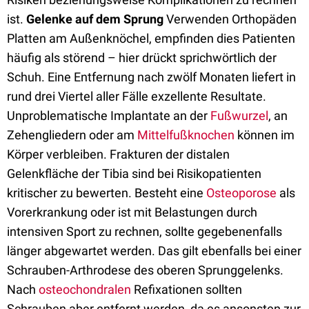
ist.
Gelenke auf dem Sprung
Verwenden Orthopäden
Platten am Außenknöchel, empfinden dies Patienten
häufig als störend – hier drückt sprichwörtlich der
Schuh. Eine Entfernung nach zwölf Monaten liefert in
rund drei Viertel aller Fälle exzellente Resultate.
Unproblematische Implantate an der
Fußwurzel
, an
Zehengliedern oder am
Mittelfußknochen
können im
Körper verbleiben. Frakturen der distalen
Gelenkfläche der Tibia sind bei Risikopatienten
kritischer zu bewerten. Besteht eine
Osteoporose
als
Vorerkrankung oder ist mit Belastungen durch
intensiven Sport zu rechnen, sollte gegebenenfalls
länger abgewartet werden. Das gilt ebenfalls bei einer
Schrauben-Arthrodese des oberen Sprunggelenks.
Nach
osteochondralen
Refixationen sollten
Schrauben aber entfernt werden, da es ansonsten zur