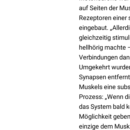
auf Seiten der Mus
Rezeptoren einer 
eingebaut. „Allerd
gleichzeitig stimu
hellhörig machte 
Verbindungen dann 
Umgekehrt wurden 
Synapsen entfernt,
Muskels eine subst
Prozess: „Wenn d
das System bald k
Möglichkeit geben
einzige dem Muske