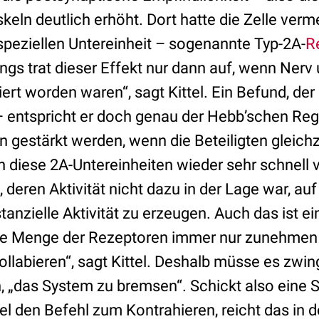
keln deutlich erhöht. Dort hatte die Zelle verm
speziellen Untereinheit – sogenannte Typ-2A-
R
ings trat dieser Effekt nur dann auf, wenn Ner
liert worden waren“, sagt Kittel. Ein Befund, de
– entspricht er doch genau der Hebb’schen Reg
gestärkt werden, wenn die Beteiligten gleichze
diese 2A-Untereinheiten wieder sehr schnell 
 deren Aktivität nicht dazu in der Lage war, auf
anzielle Aktivität zu erzeugen. Auch das ist ein
ie Menge der Rezeptoren immer nur zunehmen
ollabieren“, sagt Kittel. Deshalb müsse es zwi
, „das System zu bremsen“. Schickt also eine 
l den Befehl zum Kontrahieren, reicht das in d