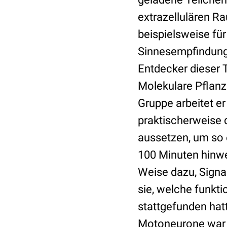
extrazellulären R
beispielsweise für
Sinnesempfindunge
Entdecker dieser T
Molekulare Pflanze
Gruppe arbeitet e
praktischerweise d
aussetzen, um so e
100 Minuten hinwe
Weise dazu, Signa
sie, welche funkt
stattgefunden hat
Motoneurone war d