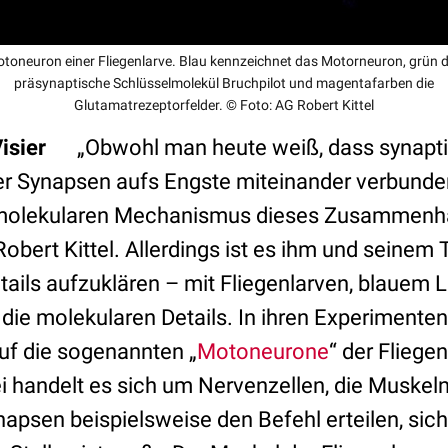
toneuron einer Fliegenlarve. Blau kennzeichnet das Motorneuron, grün 
präsynaptische Schlüsselmolekül Bruchpilot und magentafarben die
Glutamatrezeptorfelder. © Foto: AG Robert Kittel
 Visier
„Obwohl man heute weiß, dass synaptis
er Synapsen aufs Engste miteinander verbunden 
molekularen Mechanismus dieses Zusammenha
 Robert Kittel. Allerdings ist es ihm und seinem 
tails aufzuklären – mit Fliegenlarven, blauem 
die molekularen Details. In ihren Experimenten
uf die sogenannten „
Motoneurone
“ der Fliege
ei handelt es sich um Nervenzellen, die Muskel
napsen beispielsweise den Befehl erteilen, sich