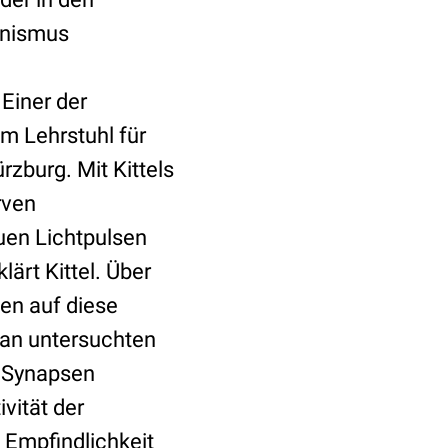
anismus
Einer der
m Lehrstuhl für
zburg. Mit Kittels
rven
auen Lichtpulsen
ärt Kittel. Über
en auf diese
ran untersuchten
n Synapsen
vität der
 Empfindlichkeit