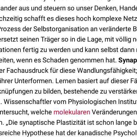
inander aus und steuern so unser Denken, Hand
zeitig schafft es dieses hoch komplexe Netzw
rozess der Selbstorganisation an veränderte
setzt seinen Träger so in die Lage, mit völlig
ationen fertig zu werden und kann selbst dann
rbeiten, wenn es Schaden genommen hat.
Synap
er Fachausdruck für diese Wandlungsfähigkeit
e ihrer Unterformen. Lernen basiert auf dieser F
knüpfungen zu bilden, bestehende zu verstärk
 Wissenschaftler vom Physiologischen Institut
ntersucht, welche
molekularen
Veränderungen 
. „Die synaptische Plastizität ist schon lange 
sreiche Hypothese hat der kanadische Psycho