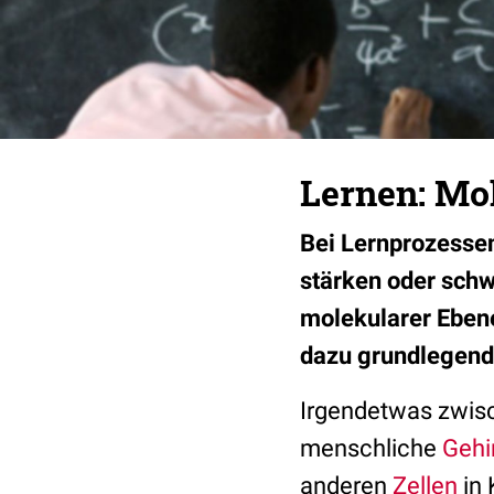
Lernen: Mol
Bei Lernprozesse
stärken oder sch
molekularer Ebene
dazu grundlegende
Irgendetwas zwis
menschliche
Gehi
anderen
Zellen
in 