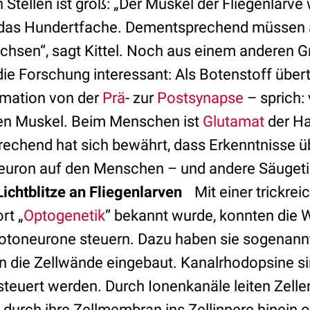
Stellen ist groß: „Der Muskel der Fliegenlarve
das Hundertfache. Dementsprechend müssen 
sen“, sagt Kittel. Noch aus einem anderen Gr
ie Forschung interessant: Als Botenstoff übert
rmation von der
Prä
- zur
Postsynapse
– sprich:
den Muskel. Beim Menschen ist
Glutamat
der Ha
echend hat sich bewährt, dass Erkenntnisse ü
uron auf den Menschen – und andere Säugeti
Lichtblitze an Fliegenlarven
Mit einer trickrei
rt „
Optogenetik
“ bekannt wurde, konnten die 
 Motoneurone steuern. Dazu haben sie sogenann
n die Zellwände eingebaut. Kanalrhodopsine si
steuert werden. Durch Ionenkanäle leiten Zelle
durch ihre Zellmembran ins Zellinnere hinein o