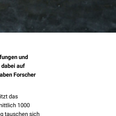
pfungen und
 dabei auf
haben Forscher
tzt das
ittlich 1000
g tauschen sich