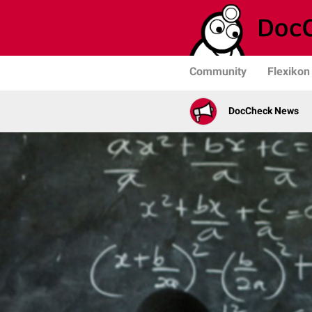
Community
Flexikon
DocCheck News