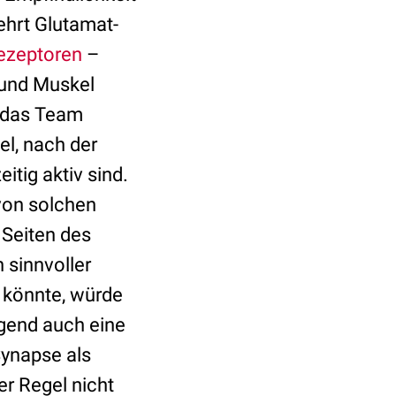
ehrt Glutamat-
ezeptoren
–
v und Muskel
r das Team
el, nach der
itig aktiv sind.
von solchen
 Seiten des
 sinnvoller
 könnte, würde
ngend auch eine
Synapse als
er Regel nicht