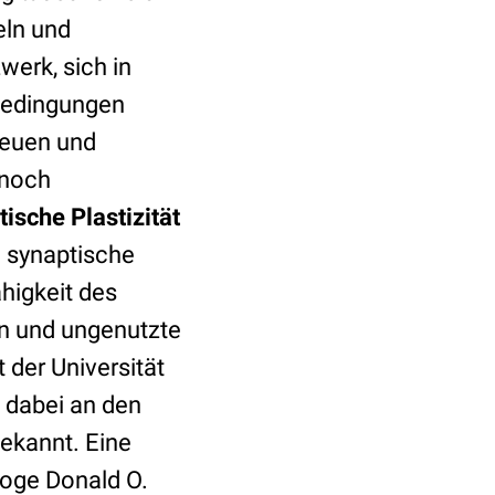
eln und
erk, sich in
 Bedingungen
 neuen und
 noch
tische Plastizität
; synaptische
ähigkeit des
en und ungenutzte
 der Universität
dabei an den
bekannt. Eine
loge Donald O.