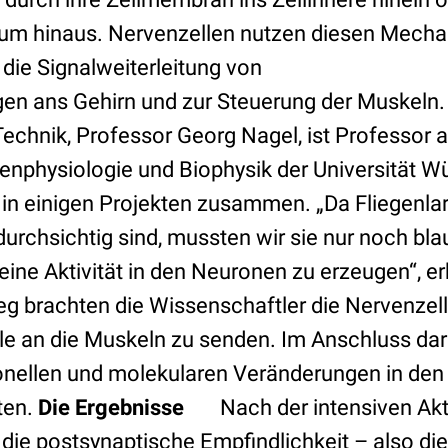
aum hinaus. Nervenzellen nutzen diesen Mech
 die Signalweiterleitung von
n ans Gehirn und zur Steuerung der Muskeln. 
echnik, Professor Georg Nagel, ist Professor a
nphysiologie und Biophysik der Universität Wür
r in einigen Projekten zusammen. „Da Fliegenla
urchsichtig sind, mussten wir sie nur noch bl
ine Aktivität in den Neuronen zu erzeugen“, erkl
g brachten die Wissenschaftler die Nervenzell
le an die Muskeln zu senden. Im Anschluss da
ionellen und molekularen Veränderungen in de
ten.
Die Ergebnisse
Nach der intensiven Akti
ie postsynaptische Empfindlichkeit – also die