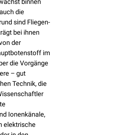
 wächst binnen
auch die
und sind Fliegen-
rägt bei ihnen
 von der
uptbotenstoff im
ber die Vorgänge
ere – gut
chen Technik, die
Wissenschaftler
te
nd Ionenkänale,
n elektrische
der in den