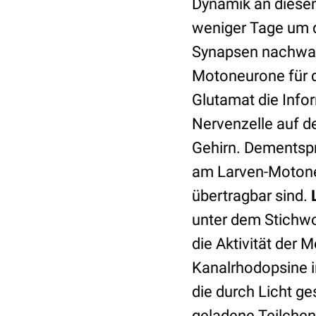
Dynamik an diesen 
weniger Tage um 
Synapsen nachwach
Motoneurone für d
Glutamat die Info
Nervenzelle auf 
Gehirn. Dementspr
am Larven-Motone
übertragbar sind.
unter dem Stichwo
die Aktivität der
Kanalrhodopsine i
die durch Licht ge
geladene Teilchen 