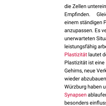
die Zellen untere
Empfinden. Gleich
einem ständigen P
anzupassen. Es ver
unerwarteten Situ
leistungsfähig a
Plastizität
lautet d
Plastizität ist ein
Gehirns, neue Ver
wieder abzubauen.
Würzburg haben u
Synapsen
ablaufen
besonders einflus