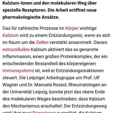
Kalzium-Ionen und den molekularen Weg über
spezielle Rezeptoren. Die Arbeit eröffnet neue
pharmakologische Ansätze.
Das für zahlreiche Prozesse im
Körper
wichtige
Kalzium
wird zu einem Entzündungsreiz, wenn es sich
im Raum um die
Zellen
verstärkt ansammelt. Dieses
extrazelluläre
Kalzium aktiviert das so genannte
Inflammasom, einen großen Proteinkomplex, der ein
entscheidender Bestandteil des körpereigenen
Immunsystems
ist, weil er Entzündungsreaktionen
steuert. Die Leipziger Arbeitsgruppe um Prof. Ulf
Wagner und Dr. Manuela Rossol, Rheumatologen an
der Universität Leipzig, konnte jetzt das obere Ende
des molekularen Weges beschreiben, dass Kalzium
den Mechanismus anschaltet: Der Entzündungsweg
wird über zwei
Rezeptoren
ausgelöst, die Kalzium