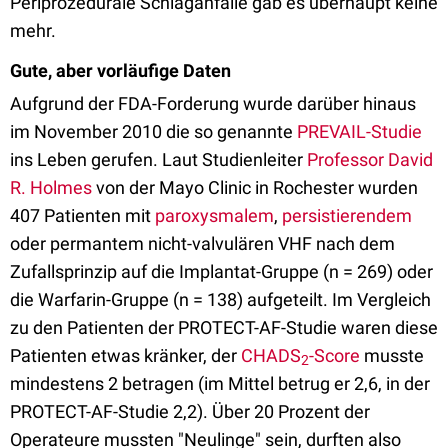
Periprozedurale Schlaganfälle gab es überhaupt keine
mehr.
Gute, aber vorläufige Daten
Aufgrund der FDA-Forderung wurde darüber hinaus
im November 2010 die so genannte
PREVAIL-Studie
ins Leben gerufen. Laut Studienleiter
Professor David
R. Holmes
von der Mayo Clinic in Rochester wurden
407 Patienten mit
paroxysmalem
,
persistierendem
oder permantem nicht-valvulären VHF nach dem
Zufallsprinzip auf die Implantat-Gruppe (n = 269) oder
die Warfarin-Gruppe (n = 138) aufgeteilt. Im Vergleich
zu den Patienten der PROTECT-AF-Studie waren diese
Patienten etwas kränker, der
CHADS
-Score
musste
2
mindestens 2 betragen (im Mittel betrug er 2,6, in der
PROTECT-AF-Studie 2,2). Über 20 Prozent der
Operateure mussten "Neulinge" sein, durften also