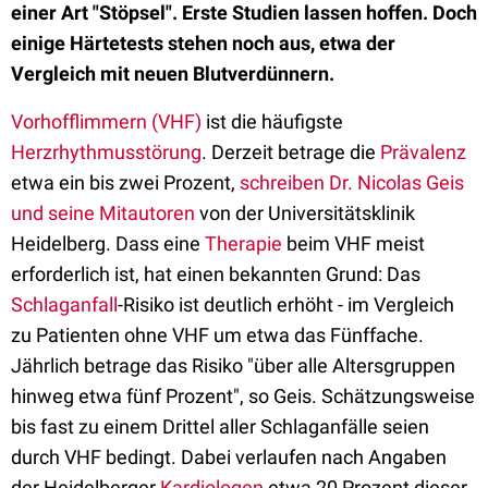
einer Art "Stöpsel". Erste Studien lassen hoffen. Doch
einige Härtetests stehen noch aus, etwa der
Vergleich mit neuen Blutverdünnern.
Vorhofflimmern (VHF)
ist die häufigste
Herzrhythmusstörung
. Derzeit betrage die
Prävalenz
etwa ein bis zwei Prozent,
schreiben Dr. Nicolas Geis
und seine Mitautoren
von der Universitätsklinik
Heidelberg. Dass eine
Therapie
beim VHF meist
erforderlich ist, hat einen bekannten Grund: Das
Schlaganfall
-Risiko ist deutlich erhöht - im Vergleich
zu Patienten ohne VHF um etwa das Fünffache.
Jährlich betrage das Risiko "über alle Altersgruppen
hinweg etwa fünf Prozent", so Geis. Schätzungsweise
bis fast zu einem Drittel aller Schlaganfälle seien
durch VHF bedingt. Dabei verlaufen nach Angaben
der Heidelberger
Kardiologen
etwa 20 Prozent dieser