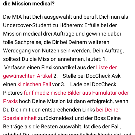
die Mission medical?
Die MIA hat Dich ausgewählt und beruft Dich nun als
Undercover-Student zu Höherem: Erfülle bei der
Mission medical drei Aufträge und gewinne dabei
tolle Sachpreise, die Dir bei Deinem weiteren
Werdegang von Nutzen sein werden. Dein Auftrag,
solltest Du die Mission annehmen, lautet: 1.
Verfasse einen Flexikonartikel aus der
Liste der
gewünschten Artikel
2. Stelle bei DocCheck Ask
einen
klinischen Fall
vor 3. Lade bei DocCheck
Pictures
fünf medizinische Bilder aus Famulatur oder
Praxis
hoch Deine Mission ist dann erfolgreich, wenn
Du Dich mit den entsprechenden Links
bei Deiner
Spezialeinheit
zurückmeldest und der Boss Deine
Beiträge als die Besten auswählt. Ist dies der Fall,
erhältst Du umgehend eine persönliche Nachricht und