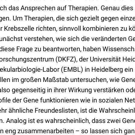
 das Ansprechen auf Therapien. Genau dies l
gen. Um Therapien, die sich gezielt gegen einz
 Krebszelle richten, sinnvoll kombinieren zu 
unächst verstehen, wie sich die veränderten G
diese Frage zu beantworten, haben Wissensch
rschungszentrum (DKFZ), der Universität Hei
kularbiologie-Labor (EMBL) in Heidelberg ein
ollen im großen Maßstab untersuchen, wie Gen
 also gegenseitig in ihrer Wirkung verstärken ode
ofile der Gene funktionieren wie in sozialen N
r ähnliche Freundeslisten, ist die Wahrscheinl
n. Analog ist es wahrscheinlich, dass zwei Gen
len eng zusammenarbeiten – so lassen sich ga