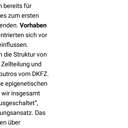
 bereits für
 es zum ersten
wenden.
Vorhaben
trierten sich vor
influssen.
 die Struktur von
 Zellteilung und
 Boutros vom DKFZ.
se epigenetischen
n wir insgesamt
usgeschaltet“,
chungsansatz. Das
en über