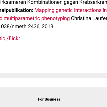
irksameren Kombinationen gegen Krebserkra
nalpublikation:
Mapping genetic interactions 
nd multiparametric phenotyping
Christina Laufer 
.1038/nmeth.2436; 2013
ic /flickr
For Business