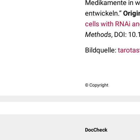
Medikamente in w
entwickeln.“
Origi
cells with RNAi a
Methods
, DOI: 10
Bildquelle:
tarotast
© Copyright
DocCheck