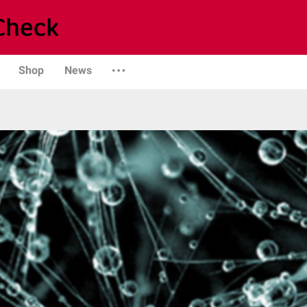
Shop
News