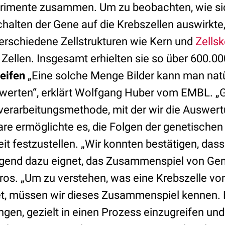
erimente zusammen. Um zu beobachten, wie si
halten der Gene auf die Krebszellen auswirkte,
erschiedene Zellstrukturen wie Kern und
Zellsk
e Zellen. Insgesamt erhielten sie so über 600.00
eifen
„Eine solche Menge Bilder kann man natü
werten“, erklärt Wolfgang Huber vom EMBL. „G
dverarbeitungsmethode, mit der wir die Auswer
re ermöglichte es, die Folgen der genetischen 
eit festzustellen. „Wir konnten bestätigen, das
end dazu eignet, das Zusammenspiel von Gene
ros. „Um zu verstehen, was eine Krebszelle vo
et, müssen wir dieses Zusammenspiel kennen. E
ngen, gezielt in einen Prozess einzugreifen un