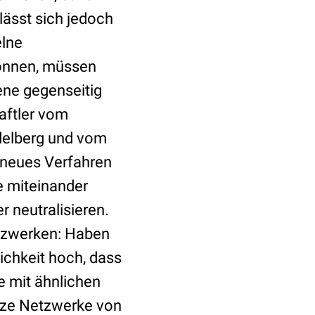
ässt sich jedoch
elne
können, müssen
ene gegenseitig
aftler vom
delberg und vom
 neues Verfahren
e miteinander
r neutralisieren.
etzwerken: Haben
ichkeit hoch, dass
e mit ähnlichen
nze Netzwerke von