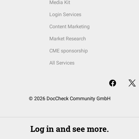
Media Kit
Login Services
Content Marketing
Market Research
CME sponsorship
All Services
© 2026 DocCheck Community GmbH
Log in and see more.