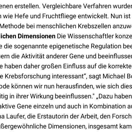
nen erstellen. Vergleichbare Verfahren wurden
wie Hefe und Fruchtfliege entwickelt. Nun ist
e Methode bei menschlichen Krebszellen anzu
lichen Dimensionen
Die Wissenschaftler konzen
ie die sogenannte epigenetische Regulation bee
rn die Aktivität anderer Gene und beeinflussen
ie haben daher großen Einfluss auf die korrekte
die Krebsforschung interessant“, sagt Michael
ode können wir nun herausfinden, wie sich die
tig in ihrer Wirkung beeinflussen." „Dazu habe
aktive Gene einzeln und auch in Kombination a
na Laufer, die Erstautorin der Arbeit, den Fors
ußergewöhnliche Dimensionen, insgesamt kam