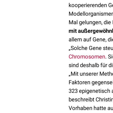
kooperierenden Ge
Modellorganismen 
Mal gelungen, di
mit außergewöhn
allem auf Gene, d
„Solche Gene steue
Chromosomen
. S
sind deshalb für 
„Mit unserer Meth
Faktoren gegensei
323 epigenetisch 
beschreibt Christi
Vorhaben hatte a