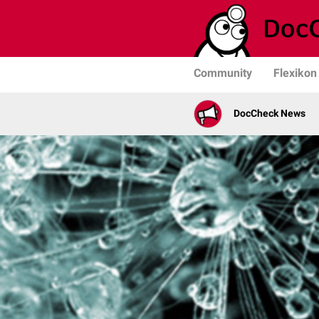
Community
Flexikon
DocCheck News