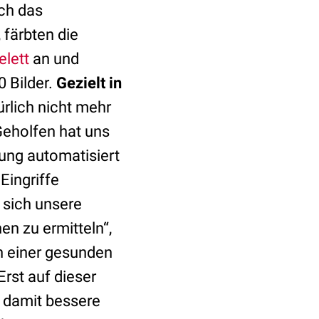
ch das
 färbten die
elett
an und
0 Bilder.
Gezielt in
rlich nicht mehr
eholfen hat uns
tung automatisiert
Eingriffe
s sich unsere
n zu ermitteln“,
n einer gesunden
rst auf dieser
d damit bessere