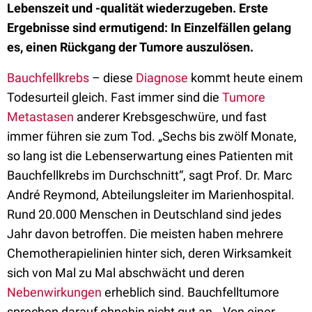
Lebenszeit und -qualität wiederzugeben. Erste
Ergebnisse sind ermutigend: In Einzelfällen gelang
es, einen Rückgang der Tumore auszulösen.
Bauchfellkrebs
– diese
Diagnose
kommt heute einem
Todesurteil gleich. Fast immer sind die
Tumore
Metastasen
anderer Krebsgeschwüre, und fast
immer führen sie zum Tod. „Sechs bis zwölf Monate,
so lang ist die Lebenserwartung eines Patienten mit
Bauchfellkrebs im Durchschnitt“, sagt Prof. Dr. Marc
André Reymond, Abteilungsleiter im Marienhospital.
Rund 20.000 Menschen in Deutschland sind jedes
Jahr davon betroffen. Die meisten haben mehrere
Chemotherapielinien hinter sich, deren Wirksamkeit
sich von Mal zu Mal abschwächt und deren
Nebenwirkungen
erheblich sind. Bauchfelltumore
sprechen darauf ohnehin nicht gut an. „Von einer