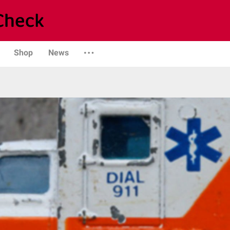
Shop
News