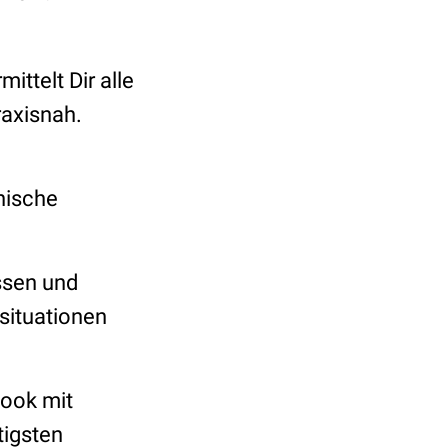
mittelt Dir alle
raxisnah.
nische
ssen und
lsituationen
Book mit
tigsten