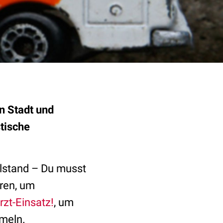
n Stadt und
stische
llstand – Du musst
ren, um
rzt-Einsatz!
, um
mmeln.