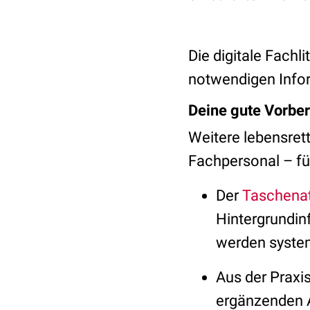
Die digitale Fachl
notwendigen Inform
Deine gute Vorber
Weitere lebensret
Fachpersonal – fü
Der
Taschenat
Hintergrundinf
werden system
Aus der Praxis
ergänzenden A