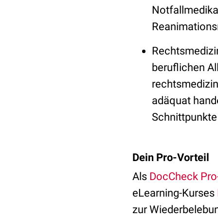
Notfallmedik
Reanimationsr
Rechtsmedizin
beruflichen Al
rechtsmedizin
adäquat hande
Schnittpunkte
Dein Pro-Vorteil
Als
DocCheck Pro-
eLearning-Kurses
zur Wiederbelebun