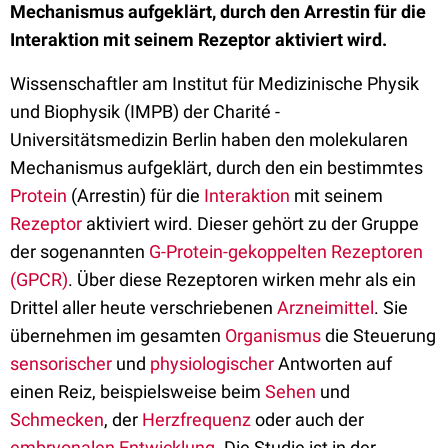
Mechanismus aufgeklärt, durch den Arrestin für die
Interaktion mit seinem Rezeptor aktiviert wird.
Wissenschaftler am Institut für Medizinische Physik
und Biophysik (IMPB) der Charité -
Universitätsmedizin Berlin haben den molekularen
Mechanismus aufgeklärt, durch den ein bestimmtes
Protein
(Arrestin) für die
Interaktion
mit seinem
Rezeptor
aktiviert wird. Dieser gehört zu der Gruppe
der sogenannten
G-Protein-gekoppelten Rezeptoren
(GPCR)
. Über diese Rezeptoren wirken mehr als ein
Drittel aller heute verschriebenen
Arzneimittel
. Sie
übernehmen im gesamten
Organismus
die Steuerung
sensorischer
und
physiologischer
Antworten auf
einen Reiz, beispielsweise beim
Sehen
und
Schmecken
, der
Herzfrequenz
oder auch der
embryonalen Entwicklung
. Die Studie ist in der