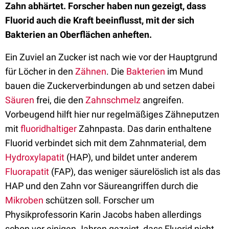
Zahn abhärtet. Forscher haben nun gezeigt, dass
Fluorid auch die Kraft beeinflusst, mit der sich
Bakterien an Oberflächen anheften.
Ein Zuviel an Zucker ist nach wie vor der Hauptgrund
für Löcher in den
Zähnen
. Die
Bakterien
im Mund
bauen die Zuckerverbindungen ab und setzen dabei
Säuren
frei, die den
Zahnschmelz
angreifen.
Vorbeugend hilft hier nur regelmäßiges Zähneputzen
mit
fluoridhaltiger
Zahnpasta. Das darin enthaltene
Fluorid verbindet sich mit dem Zahnmaterial, dem
Hydroxylapatit
(HAP), und bildet unter anderem
Fluorapatit
(FAP), das weniger säurelöslich ist als das
HAP und den Zahn vor Säureangriffen durch die
Mikroben
schützen soll. Forscher um
Physikprofessorin Karin Jacobs haben allerdings
schon vor einigen Jahren gezeigt, dass Fluorid nicht