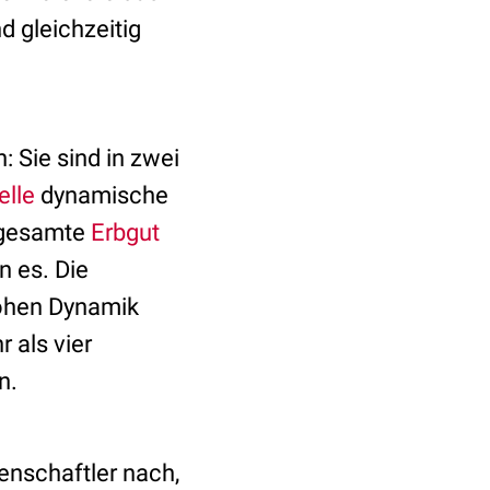
gleichzeitig
: Sie sind in zwei
elle
dynamische
s gesamte
Erbgut
 es. Die
hohen Dynamik
als vier
n.
nschaftler nach,