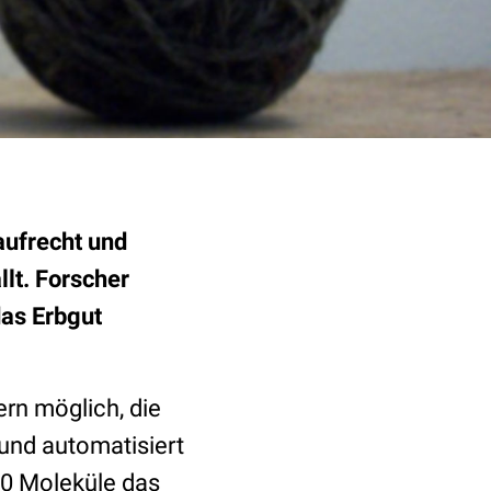
aufrecht und
lt. Forscher
das Erbgut
rn möglich, die
und automatisiert
50 Moleküle das