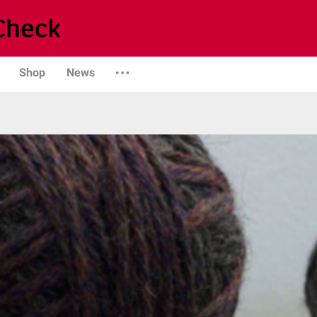
Shop
News