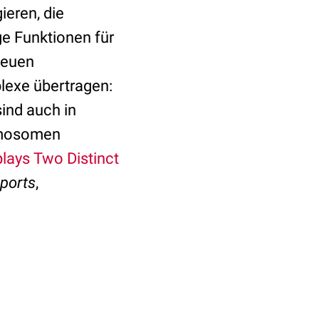
ieren, die
ge Funktionen für
neuen
lexe übertragen:
ind auch in
omosomen
lays Two Distinct
eports
,