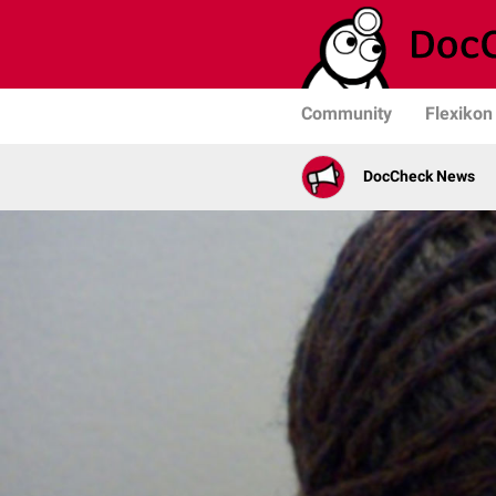
Community
Flexikon
DocCheck News