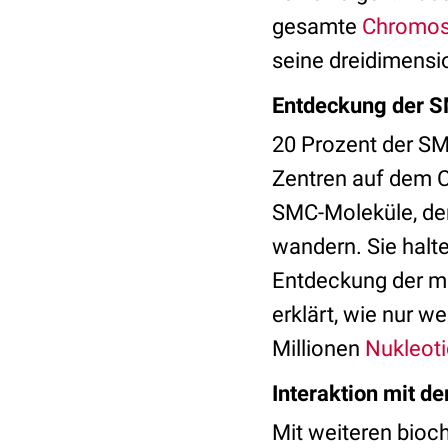
gesamte
Chromo
seine dreidimensio
Entdeckung der S
20 Prozent der SMC
Zentren auf dem 
SMC-Moleküle, der
wandern. Sie hal
Entdeckung der mo
erklärt, wie nur w
Millionen
Nukleoti
Interaktion mit d
Mit weiteren bio