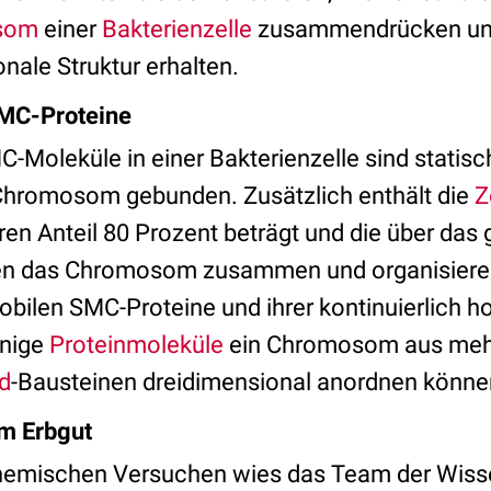
som
einer
Bakterienzelle
zusammendrücken und 
nale Struktur erhalten.
MC-Proteine
-Moleküle in einer Bakterienzelle sind statisch
Chromosom gebunden. Zusätzlich enthält die
Z
en Anteil 80 Prozent beträgt und die über da
ten das Chromosom zusammen und organisieren
bilen SMC-Proteine und ihrer kontinuierlich 
enige
Proteinmoleküle
ein Chromosom aus mehr 
d
-Bausteinen dreidimensional anordnen könne
em Erbgut
chemischen Versuchen wies das Team der Wisse