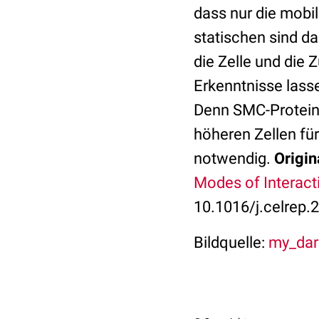
dass nur die mobi
statischen sind da
die Zelle und di
Erkenntnisse lass
Denn SMC-Proteine
höheren Zellen für
notwendig.
Origin
Modes of Interac
10.1016/j.celrep.
Bildquelle:
my_darl