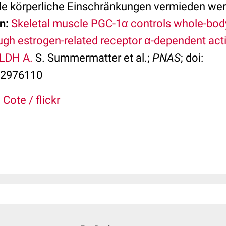
de körperliche Einschränkungen vermieden we
n:
Skeletal muscle PGC-1α controls whole-body
gh estrogen-related receptor α-dependent act
 LDH A.
S. Summermatter et al.;
PNAS
; doi:
12976110
Cote / flickr