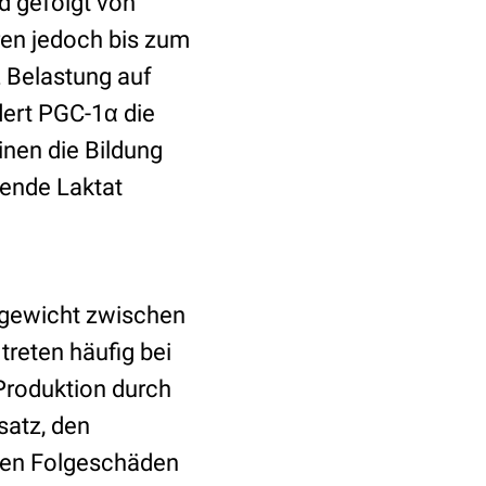
d gefolgt von
en jedoch bis zum
z Belastung auf
dert PGC-1α die
en die Bildung
lende Laktat
hgewicht zwischen
reten häufig bei
Produktion durch
satz, den
nten Folgeschäden