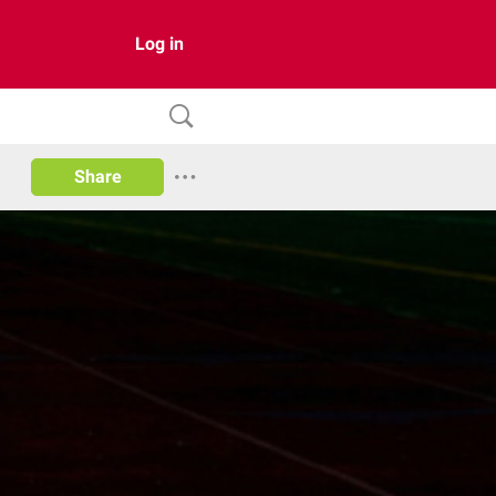
Log in
Share