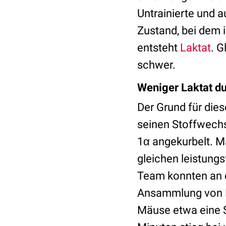
Untrainierte und a
Zustand, bei dem 
entsteht
Laktat
. G
schwer.
Weniger Laktat d
Der Grund für die
seinen Stoffwechs
1α angekurbelt. M
gleichen leistung
Team konnten an 
Ansammlung von La
Mäuse etwa eine S