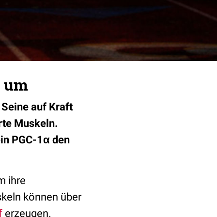
l um
Seine auf Kraft
erte Muskeln.
ein PGC-1α den
m ihre
skeln können über
f
erzeugen.