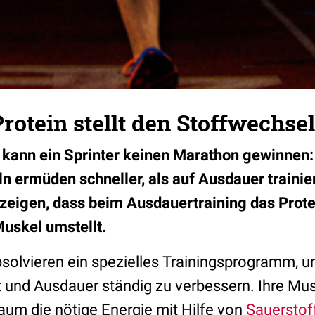
rotein stellt den Stoffwechse
ann ein Sprinter keinen Marathon gewinnen: 
ln ermüden schneller, als auf Ausdauer traini
 zeigen, dass beim Ausdauertraining das Prot
uskel umstellt.
solvieren ein spezielles Trainingsprogramm, u
t und Ausdauer ständig zu verbessern. Ihre Mu
aum die nötige Energie mit Hilfe von
Sauerstof