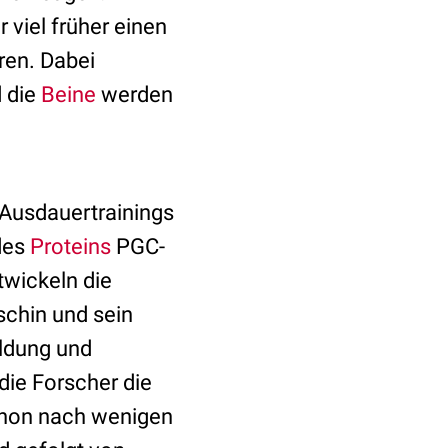
 viel früher einen
ren. Dabei
d die
Beine
werden
 Ausdauertrainings
des
Proteins
PGC-
wickeln die
schin und sein
ldung und
die Forscher die
chon nach wenigen