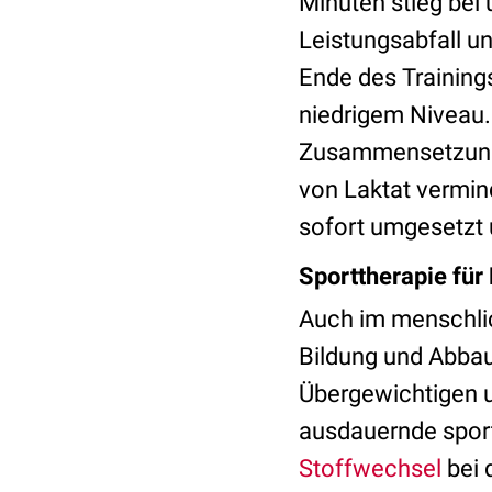
Minuten stieg bei
Leistungsabfall 
Ende des Trainings
niedrigem Niveau.
Zusammensetzung 
von Laktat vermind
sofort umgesetzt 
Sporttherapie für
Auch im menschli
Bildung und Abbau
Übergewichtigen u
ausdauernde sport
Stoffwechsel
bei 