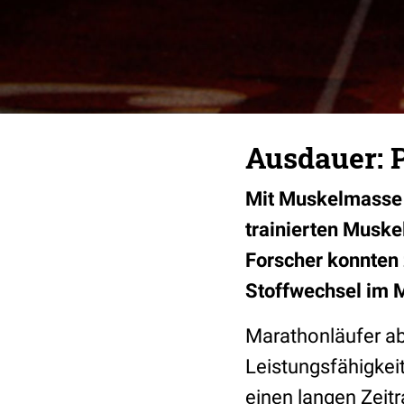
Ausdauer: P
Mit Muskelmasse k
trainierten Muske
Forscher konnten
Stoffwechsel im M
Marathonläufer ab
Leistungsfähigkei
einen langen Zeitr