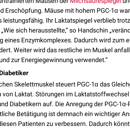
 untrainierten Mäusen der
Milchsäurespiegel
un
und Erschöpfung. Mäuse mit hohem PGC-1α war
 leistungsfähig. Ihr Laktatspiegel verblieb trot
 „Wie sich herausstellte,“ so Handschin „verän
eines Enzymkomplexes. Dadurch wird zum ein
ert. Weiter wird das restliche im Muskel anfal
und zur Energiegewinnung verwendet.“
 Diabetiker
chen Skelettmuskel steuert PGC-1α das Gleic
 von Laktat. Störungen im Laktatstoffwechsel t
nd Diabetikern auf. Die Anregung der PGC-1α-
liche Betätigung ist demnach ein wichtiger An
diesen Patienten zu verbessern. Dadurch kön