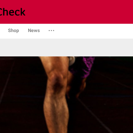
Shop
News