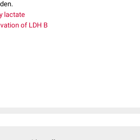
rden.
 lactate
ivation of LDH B