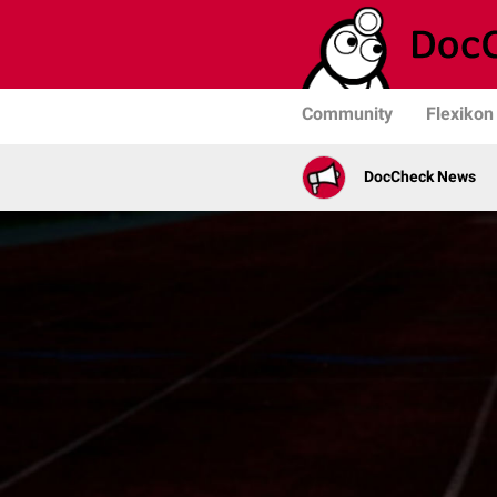
Community
Flexikon
DocCheck News