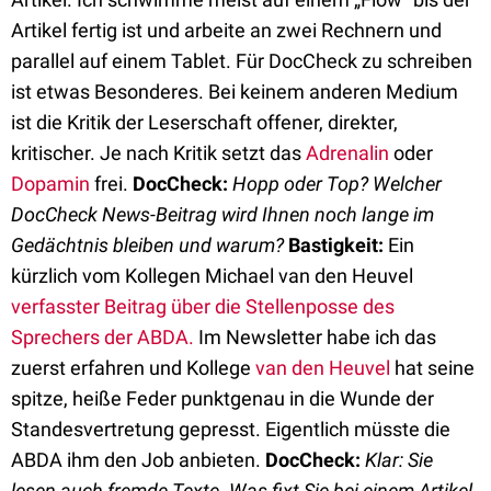
Artikel fertig ist und arbeite an zwei Rechnern und
parallel auf einem Tablet. Für DocCheck zu schreiben
ist etwas Besonderes. Bei keinem anderen Medium
ist die Kritik der Leserschaft offener, direkter,
kritischer. Je nach Kritik setzt das
Adrenalin
oder
Dopamin
frei.
DocCheck:
Hopp oder Top? Welcher
DocCheck News-Beitrag wird Ihnen noch lange im
Gedächtnis bleiben und warum?
Bastigkeit:
Ein
kürzlich vom Kollegen Michael van den Heuvel
verfasster Beitrag über die Stellenposse des
Sprechers der ABDA.
Im Newsletter habe ich das
zuerst erfahren und Kollege
van den Heuvel
hat seine
spitze, heiße Feder punktgenau in die Wunde der
Standesvertretung gepresst. Eigentlich müsste die
ABDA ihm den Job anbieten.
DocCheck:
Klar: Sie
lesen auch fremde Texte. Was fixt Sie bei einem Artikel