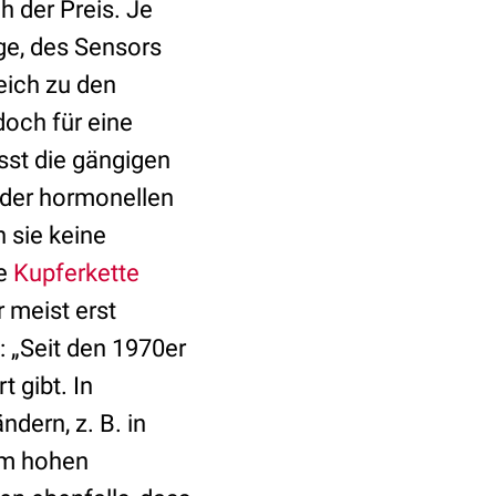
h der Preis. Je
ge, des Sensors
eich zu den
och für eine
sst die gängigen
 der hormonellen
 sie keine
ne
Kupferkette
 meist erst
: „Seit den 1970er
t gibt. In
dern, z. B. in
em hohen