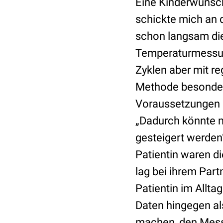
Eine Kinderwunsch
schickte mich an d
schon langsam die
Temperaturmessung
Zyklen aber mit re
Methode besonders
Voraussetzungen b
„Dadurch könnte 
gesteigert werden
Patientin waren d
lag bei ihrem Par
Patientin im Allt
Daten hingegen a
machen, den Mess