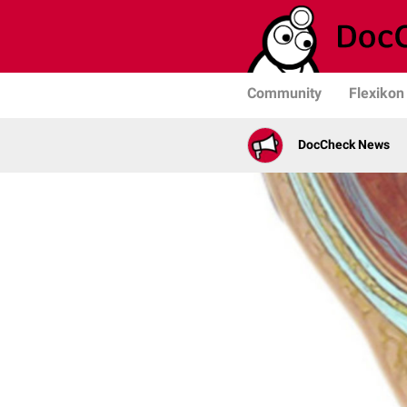
Community
Flexikon
DocCheck News