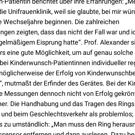
-Patientin berichtet über ihre Erfahrungen: „M
ie Unifrauenklinik, weil sie glaubte, bei mir wü
 Wechseljahre beginnen. Die zahlreichen
en zeigten, dass das nicht der Fall war und i
gelmäßigem Eisprung hatte“. Prof. Alexander si
 eine gute Möglichkeit, um auf genau solche 
ei Kinderwunsch-Patientinnen individueller re
möglicherweise der Erfolg von Kinderwunschb
“, mutmaßt der Erfinder des Gerätes. Bei der 
ie Messungen dennoch nicht von Erfolg gekrön
tner. Die Handhabung und das Tragen des Ring
ag und beim Geschlechtsverkehr als problemlos;
ls zu umständlich: „Man muss den Ring heraus
sensor entfernen und dann auslesen. Dazu be