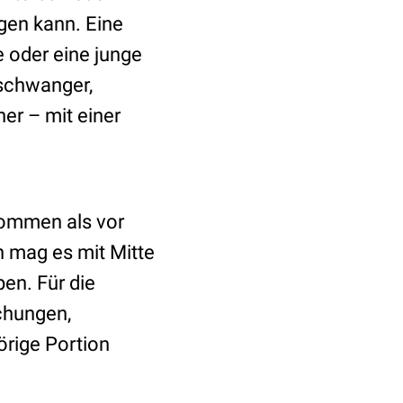
gen kann. Eine
 oder eine junge
 schwanger,
er – mit einer
kommen als vor
n mag es mit Mitte
en. Für die
chungen,
rige Portion