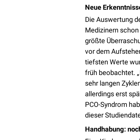
Neue Erkenntnisse
Die Auswertung d
Medizinern schon s
größte Überraschu
vor dem Aufstehen 
tiefsten Werte wu
früh beobachtet. „
sehr langen Zykle
allerdings erst sp
PCO-Syndrom haben
dieser Studiendate
Handhabung: noch