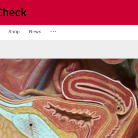
Shop
News