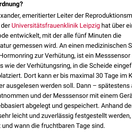
Ordnung?
exander, emeritierter Leiter der Reproduktions
 der
Universitätsfrauenklinik Leipzig
hat über e
e entwickelt, mit der alle fünf Minuten die
tur gemessen wird. An einen medizinischen Si
Hormonring zur Verhütung, ist ein Messsensor
ls wie der Verhütungsring, in die Scheide eing
atziert. Dort kann er bis maximal 30 Tage im K
s er ausgelesen werden soll. Dann – spätesten
entnommen und der Messsensor mit einem Gerä
basiert abgelegt und gespeichert. Anhand der
hr leicht und zuverlässig festgestellt werden,
t und wann die fruchtbaren Tage sind.