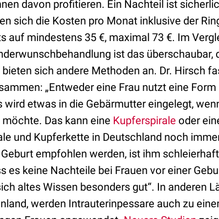
n davon profitieren. Ein Nachteil ist sicherlic
en sich die Kosten pro Monat inklusive der Rin
s auf mindestens 35 €, maximal 73 €. Im Vergl
inderwunschbehandlung ist das überschaubar, d
 bieten sich andere Methoden an. Dr. Hirsch fa
sammen: „Entweder eine Frau nutzt eine Form
 wird etwas in die Gebärmutter eingelegt, wenn
möchte. Das kann eine
Kupferspirale
oder ei
ale und Kupferkette in Deutschland noch immer
Geburt empfohlen werden, ist ihm schleierhaft
ss es keine Nachteile bei Frauen vor einer Gebur
ich altes Wissen besonders gut“. In anderen Län
land, werden Intrauterinpessare auch zu ein