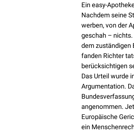
Ein easy-Apotheke
Nachdem seine Str
werben, von der 
geschah – nichts. 
dem zuständigen B
fanden Richter t
berücksichtigen s
Das Urteil wurde i
Argumentation. Da
Bundesverfassungsg
angenommen. Jetz
Europäische Geri
ein Menschenrecht