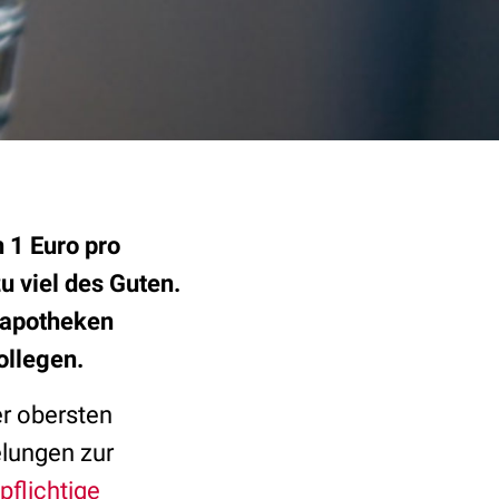
 1 Euro pro
zu viel des Guten.
dapotheken
ollegen.
er obersten
elungen zur
pflichtige