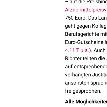
– auf die Preisbi
Arzneimittelpreis
750 Euro. Das Lan
geht gegen Kollege
Berufsgerichte mit
Euro-Gutscheine i
4.11 T u.a.
). Auch
Richter teilten d
auf entsprechende
verhängten Justiti
ansonsten sprach
freigesprochen.
Alle Möglichkeit