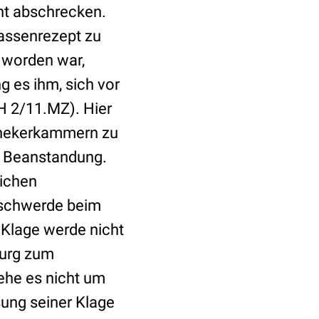
ht abschrecken.
Kassenrezept zu
 worden war,
g es ihm, sich vor
H 2/11.MZ). Hier
thekerkammern zu
e Beanstandung.
lichen
eschwerde beim
 Klage werde nicht
burg zum
ehe es nicht um
ung seiner Klage