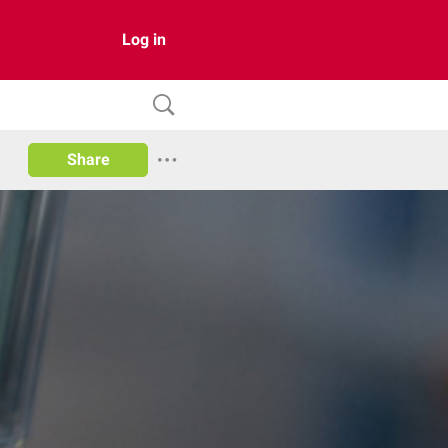
Log in
Share