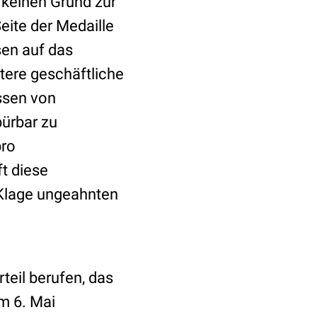
 keinen Grund zur
Seite der Medaille
sen auf das
utere geschäftliche
essen von
ürbar zu
pro
t diese
 Klage ungeahnten
teil berufen, das
m 6. Mai