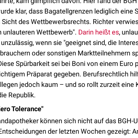
rte, kam glimpflich davon. Hier fand der BGH
urde klar, dass Bagatellgrenzen lediglich eine 
s Sicht des Wettbewerbsrechts. Richter verwie
n unlauteren Wettbewerb".
Darin heißt es
, unla
nzulässig, wenn sie "geeignet sind, die Inter
brauchern oder sonstigen Marktteilnehmern sp
Diese Spürbarkeit sei bei Boni von einem Euro 
chtigem Präparat gegeben. Berufsrechtlich hilf
legen jedoch kaum – und so rollt zurzeit eine
ie Republik.
Zero Tolerance"
sandapotheker können sich nicht auf das BGH-Ur
Entscheidungen der letzten Wochen gezeigt: A