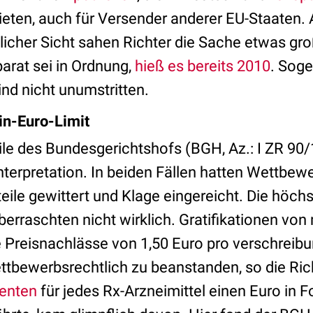
eten, auch für Versender anderer EU-Staaten.
icher Sicht sahen Richter die Sache etwas gro
arat sei in Ordnung,
hieß es bereits 2010
. Sog
nd nicht unumstritten.
in-Euro-Limit
ile des Bundesgerichtshofs (BGH, Az.: I ZR 90/
nterpretation. In beiden Fällen hatten Wettbew
eile gewittert und Klage eingereicht. Die höchs
erraschten nicht wirklich. Gratifikationen vo
 Preisnachlässe von 1,50 Euro pro verschreib
ttbewerbsrechtlich zu beanstanden, so die Rich
ienten
für jedes Rx-Arzneimittel einen Euro in 