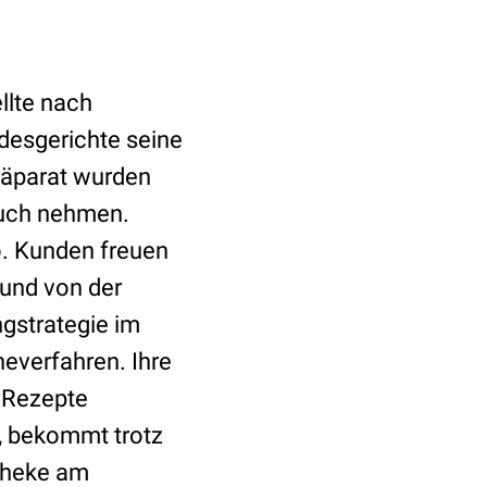
llte nach
desgerichte seine
räparat wurden
ruch nehmen.
o. Kunden freuen
und von der
ngstrategie im
heverfahren. Ihre
 Rezepte
t, bekommt trotz
theke am