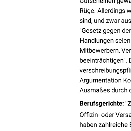
Gutscheinen gewäh
Rüge. Allerdings w
sind, und zwar au
"Gesetz gegen de
Handlungen seien u
Mitbewerbern, Ver
beeinträchtigen". 
verschreibungspfli
Argumentation Kol
Ausmaßes durch d
Berufsgerichte: "
Offizin- oder Ver
haben zahlreiche 