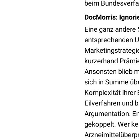
beim Bundesverfas
DocMorris: Ignori
Eine ganz andere S
entsprechenden U
Marketingstrategi
kurzerhand Prämie
Ansonsten blieb m
sich in Summe übe
Komplexität ihrer
Eilverfahren und b
Argumentation: E
gekoppelt. Wer ke
Arzneimittelüber