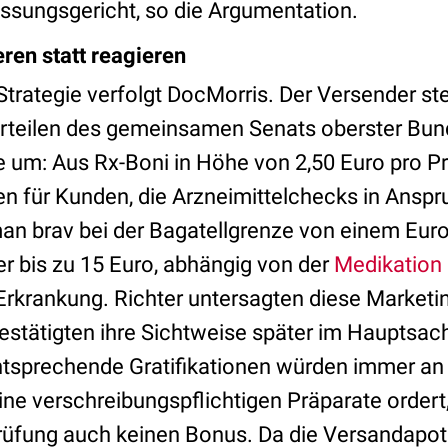
sungsgericht, so die Argumentation.
eren statt reagieren
trategie verfolgt DocMorris. Der Versender ste
rteilen des gemeinsamen Senats oberster Bun
e um: Aus Rx-Boni in Höhe von 2,50 Euro pro P
n für Kunden, die Arzneimittelchecks in Ansp
an brav bei der Bagatellgrenze von einem Eur
r bis zu 15 Euro, abhängig von der
Medikation
 Erkrankung. Richter untersagten diese Marketi
estätigten ihre Sichtweise später im Hauptsac
ntsprechende Gratifikationen würden immer an
ine verschreibungspflichtigen Präparate order
prüfung auch keinen Bonus. Da die Versandapo