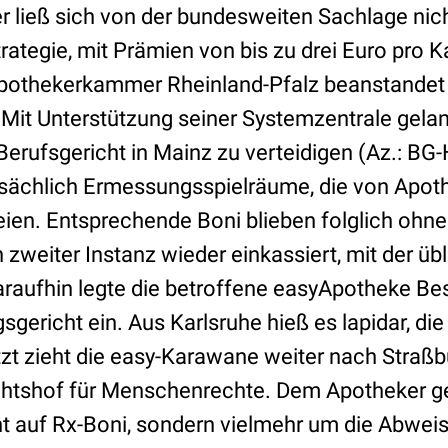
r ließ sich von der bundesweiten Sachlage nic
ategie, mit Prämien von bis zu drei Euro pro 
Apothekerkammer Rheinland-Pfalz beanstandet
Mit Unterstützung seiner Systemzentrale gelan
erufsgericht in Mainz zu verteidigen (Az.: BG-
atsächlich Ermessungsspielräume, die von Apo
eien. Entsprechende Boni blieben folglich ohn
n zweiter Instanz wieder einkassiert, mit der üb
raufhin legte die betroffene easyApotheke B
ericht ein. Aus Karlsruhe hieß es lapidar, die
t zieht die easy-Karawane weiter nach Straß
chtshof für Menschenrechte. Dem Apotheker g
 auf Rx-Boni, sondern vielmehr um die Abweis