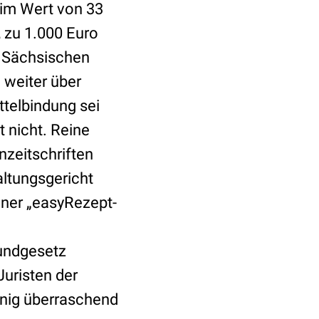
 im Wert von 33
, zu 1.000 Euro
r Sächsischen
weiter über
ttelbindung sei
t nicht. Reine
zeitschriften
altungsgericht
einer „easyRezept-
n
rundgesetz
Juristen der
nig überraschend