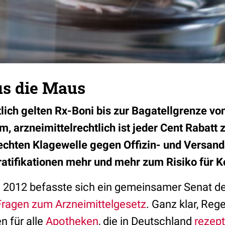
us die Maus
ich gelten Rx-Boni bis zur Bagatellgrenze von
im, arzneimittelrechtlich ist jeder Cent Rabatt 
rechten Klagewelle gegen Offizin- und Versan
ratifikationen mehr und mehr zum Risiko für K
te 2012 befasste sich ein gemeinsamer Senat d
Fragen zum Arzneimittelgesetz
. Ganz klar, Reg
n für alle
Apotheken
, die in Deutschland
rezept