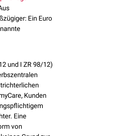
 Aus
ßzügiger: Ein Euro
enannte
12 und I ZR 98/12)
erbszentralen
trichterlichen
n myCare, Kunden
ungspflichtigem
ter. Eine
Form von