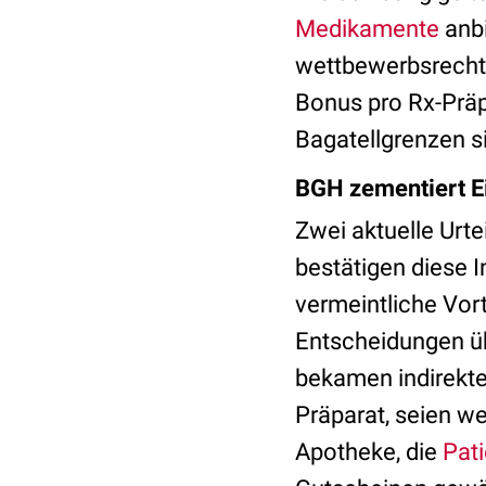
Medikamente
anbi
wettbewerbsrechtl
Bonus pro Rx-Präp
Bagatellgrenzen si
BGH zementiert E
Zwei aktuelle Urte
bestätigen diese I
vermeintliche Vort
Entscheidungen üb
bekamen indirekte
Präparat, seien we
Apotheke, die
Pat