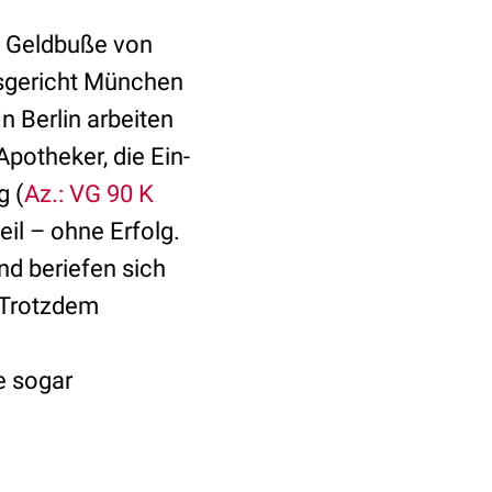
ne Geldbuße von
esgericht München
n Berlin arbeiten
Apotheker, die Ein-
g (
Az.: VG 90 K
il – ohne Erfolg.
nd beriefen sich
 Trotzdem
 sogar