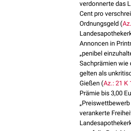
verdonnerte das L
Cent pro verschrei
Ordnungsgeld (
Az
Landesapothekerk
Annoncen in Print
„penibel einzuhalt
Sachprämien wie d
gelten als unkrit
Gießen (
Az.: 21 K
Prämie bis 3,00 E
„Preiswettbewerb 
verankerte Freihe
Landesapothekerk