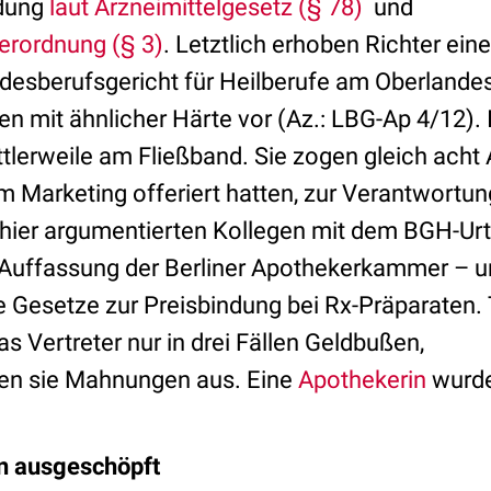
ndung
laut Arzneimittelgesetz (§ 78)
und
verordnung (§ 3)
. Letztlich erhoben Richter ei
desberufsgericht für Heilberufe am Oberland
n mit ähnlicher Härte vor (Az.: LBG-Ap 4/12). I
tlerweile am Fließband. Sie zogen gleich acht 
m Marketing offeriert hatten, zur Verantwortun
 hier argumentierten Kollegen mit dem BGH-Urte
ie Auffassung der Berliner Apothekerkammer – u
 Gesetze zur Preisbindung bei Rx-Präparaten.
as Vertreter nur in drei Fällen Geldbußen,
en sie Mahnungen aus. Eine
Apothekerin
wurde
en ausgeschöpft