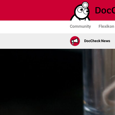
Community
Flexikon
DocCheck News