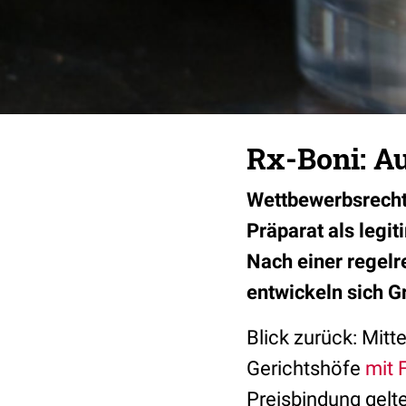
Rx-Boni: A
Wettbewerbsrechtl
Präparat als legit
Nach einer regel
entwickeln sich G
Blick zurück: Mit
Gerichtshöfe
mit 
Preisbindung gelte