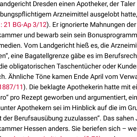
andgericht Dresden einen Apotheker, der Taler
bungspflichtigem Arzneimittel ausgelobt hatte
.: 21 BG-Ap 3/12
). Er ignorierte Mahnungen de
ammer und bewarb sein sein Bonusprogramm 
medien. Vom Landgericht hieß es, die Arzneimi
en“, eine Bagatellgrenze gäbe es im Berufsrech
ie obligatorischen Taschentücher oder Kunden
isch. Ähnliche Töne kamen Ende April vom Verw
 1887/11
). Die beklagte Apothekerin hatte mit 
uro“ pro Rezept geworben und argumentiert, ei
unter Apothekern sei im Hinblick auf die im G
it der Berufsausübung zuzulassen“. Das sahen 
ammer Hessen anders. Sie beriefen sich – we