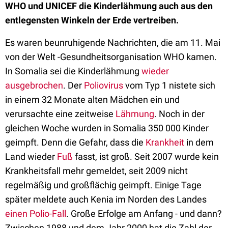
WHO und UNICEF die Kinderlähmung auch aus den
entlegensten Winkeln der Erde vertreiben.
Es waren beunruhigende Nachrichten, die am 11. Mai
von der Welt -Gesundheitsorganisation WHO kamen.
In Somalia sei die Kinderlähmung
wieder
ausgebrochen
. Der
Poliovirus
vom Typ 1 nistete sich
in einem 32 Monate alten Mädchen ein und
verursachte eine zeitweise
Lähmung
. Noch in der
gleichen Woche wurden in Somalia 350 000 Kinder
geimpft. Denn die Gefahr, dass die
Krankheit
in dem
Land wieder
Fuß
fasst, ist groß. Seit 2007 wurde kein
Krankheitsfall mehr gemeldet, seit 2009 nicht
regelmäßig und großflächig geimpft. Einige Tage
später meldete auch Kenia im Norden des Landes
einen Polio-Fall
. Große Erfolge am Anfang - und dann?
Zwischen 1988 und dem Jahr 2000 hat die Zahl der