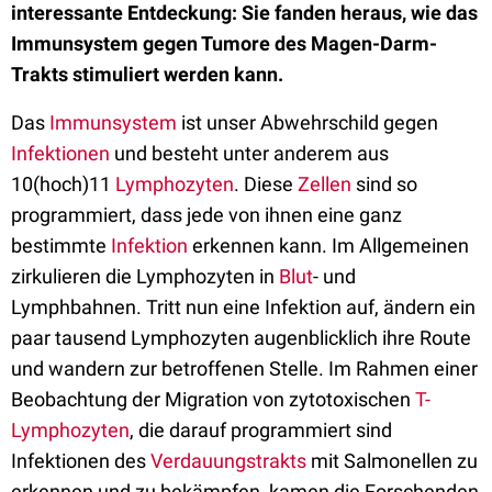
interessante Entdeckung: Sie fanden heraus, wie das
Immunsystem gegen Tumore des Magen-Darm-
Trakts stimuliert werden kann.
Das
Immunsystem
ist unser Abwehrschild gegen
Infektionen
und besteht unter anderem aus
10(hoch)11
Lymphozyten
. Diese
Zellen
sind so
programmiert, dass jede von ihnen eine ganz
bestimmte
Infektion
erkennen kann. Im Allgemeinen
zirkulieren die Lymphozyten in
Blut
- und
Lymphbahnen. Tritt nun eine Infektion auf, ändern ein
paar tausend Lymphozyten augenblicklich ihre Route
und wandern zur betroffenen Stelle. Im Rahmen einer
Beobachtung der Migration von zytotoxischen
T-
Lymphozyten
, die darauf programmiert sind
Infektionen des
Verdauungstrakts
mit Salmonellen zu
erkennen und zu bekämpfen, kamen die Forschenden