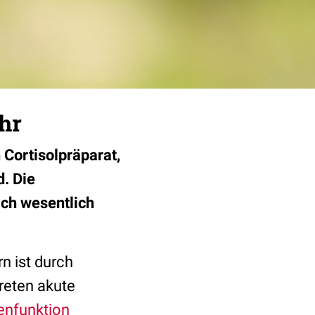
hr
Cortisolpräparat,
d. Die
ich wesentlich
n ist durch
reten akute
enfunktion