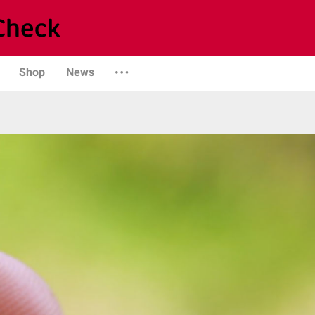
Shop
News