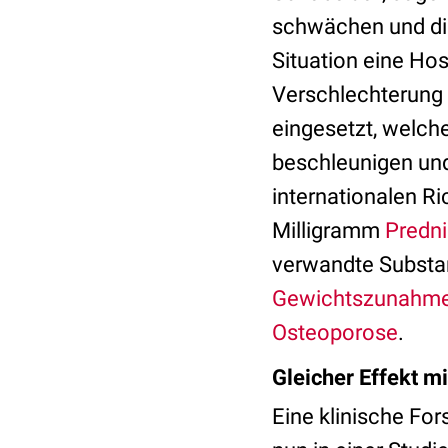
schwächen und die
Situation eine Hos
Verschlechterun
eingesetzt, welch
beschleunigen und
internationalen Ri
Milligramm
Predn
verwandte Substa
Gewichtszunahm
Osteoporose
.
Gleicher Effekt m
Eine klinische Fo