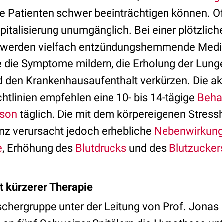
 Patienten schwer beeinträchtigen können. Oft 
pitalisierung unumgänglich. Bei einer plötzlich
g werden vielfach entzündungshemmende Med
e die Symptome mildern, die Erholung der Lung
 den Krankenhausaufenthalt verkürzen. Die ak
chtlinien empfehlen eine 10- bis 14-tägige
Beha
ison
täglich. Die mit dem körpereigenen Stre
nz verursacht jedoch erhebliche
Nebenwirkun
e
, Erhöhung des
Blutdrucks
und des
Blutzucker
it kürzerer Therapie
rschergruppe unter der Leitung von Prof. Jonas