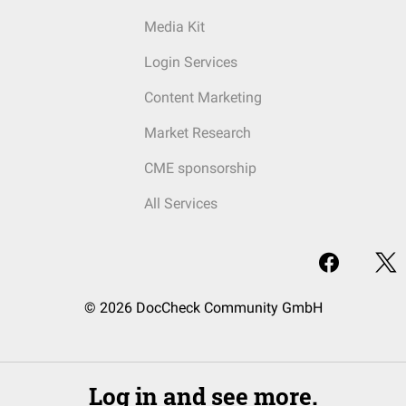
Media Kit
Login Services
Content Marketing
Market Research
CME sponsorship
All Services
© 2026 DocCheck Community GmbH
Log in and see more.