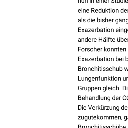
nun in einer Studi
eine Reduktion de
als die bisher gän
Exazerbation eing
andere Hälfte übe
Forscher konnten 
Exazerbation bei 
Bronchitisschub w
Lungenfunktion un
Gruppen gleich. Di
Behandlung der CO
Die Verkürzung de
zugutekommen, ga
Bronchitisschübe 