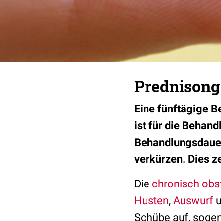
Prednisong
Eine fünftägige B
ist für die Behan
Behandlungsdauer,
verkürzen. Dies z
Die
chronisch obs
Husten
,
Auswurf
u
Schübe auf, soge