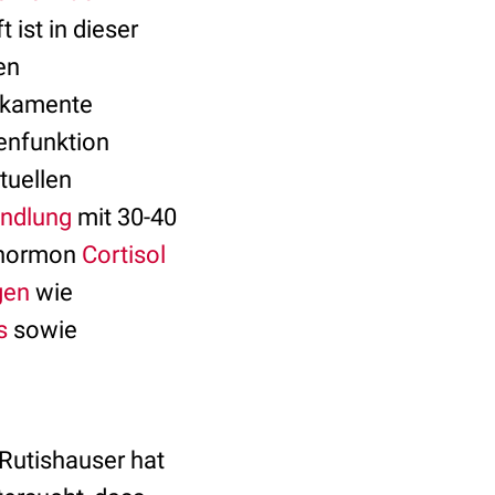
ist in dieser
en
ikamente
enfunktion
tuellen
ndlung
mit 30-40
sshormon
Cortisol
gen
wie
s
sowie
 Rutishauser hat