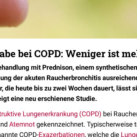
abe bei COPD: Weniger ist me
ehandlung mit Prednison, einem synthetischen 
dlung der akuten Raucherbronchitis ausreichen
 die heute bis zu zwei Wochen dauert, lässt s
eigt eine neu erschienene Studie.
truktive Lungenerkrankung (COPD)
bei Raucher
nd
Atemnot
gekennzeichnet. Typischerweise t
nannte COPD-
Exazerbationen
, welche die
Lung