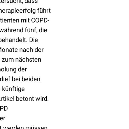
tersucht, dass
erapieerfolg führt
atienten mit COPD-
während fünf, die
behandelt. Die
 Monate nach der
is zum nächsten
holung der
lief bei beiden
 künftige
tikel betont wird.
OPD
er
lt werden müssen.