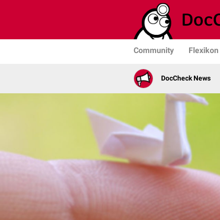
Community
Flexikon
DocCheck News