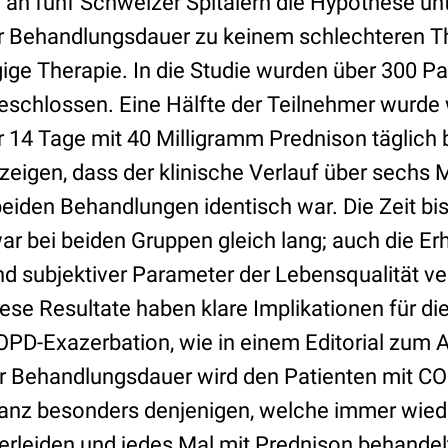
e an fünf Schweizer Spitälern die Hypothese un
r Behandlungsdauer zu keinem schlechteren Th
gige Therapie. In die Studie wurden über 300 P
eschlossen. Eine Hälfte der Teilnehmer wurde 
r 14 Tage mit 40 Milligramm Prednison täglich 
zeigen, dass der klinische Verlauf über sechs
beiden Behandlungen identisch war. Die Zeit b
ar bei beiden Gruppen gleich lang; auch die Er
d subjektiver Parameter der Lebensqualität ver
ese Resultate haben klare Implikationen für die
PD-Exazerbation, wie in einem Editorial zum Ar
r Behandlungsdauer wird den Patienten mit C
nz besonders denjenigen, welche immer wied
erleiden und jedes Mal mit Prednison behande