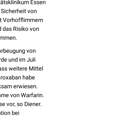
itätsklinikum Essen
 Sicherheit von
t Vorhofflimmern
d das Risiko von
sammen.
 Vorbeugung von
de und im Juli
ass weitere Mittel
varoxaban habe
rksam erwiesen.
hme von Warfarin.
e vor, so Diener.
tion bei