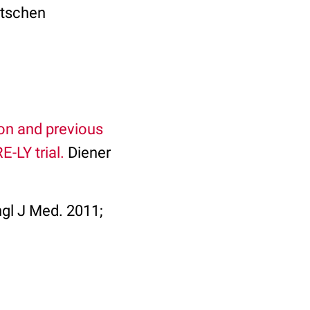
utschen
ion and previous
-LY trial.
Diener
ngl J Med. 2011;