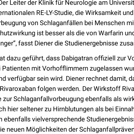
Der Leiter der Klinik für Neurologie am Univers
ternationalen RE-LY-Studie, die Wirksamkeit und
orbeugung von Schlaganfällen bei Menschen mi
chutzwirkung ist besser als die von Warfarin un
inger”, fasst Diener die Studienergebnisse zu
at dazu geführt, dass Dabigatran offiziell zur
i Patienten mit Vorhofflimmern zugelassen wur
d verfügbar sein wird. Diener rechnet damit, d
Rivaroxaban folgen werden. Der Wirkstoff Ri
ie zur Schlaganfallvorbeugung ebenfalls als wi
 hier seltener zu Hirnblutungen als bei Einna
n ebenfalls vielversprechende Studienergebniss
die neuen Möglichkeiten der Schlaganfallpräven