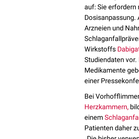
auf: Sie erfordern
Dosisanpassung. 
Arzneien und Nah
Schlaganfallpräve
Wirkstoffs
Dabiga
Studiendaten vor.
Medikamente gebe
einer Pressekonfe
Bei Vorhofflimmern
Herzkammern,
bil
einem
Schlaganfal
Patienten daher 
„Die bisher verwe