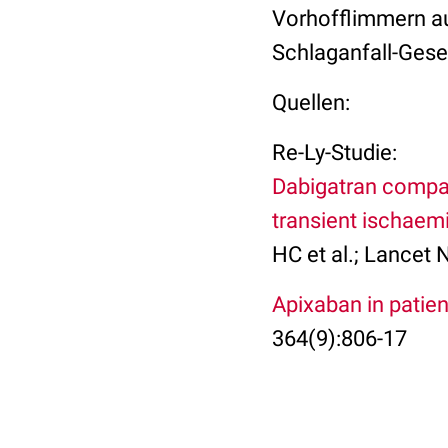
Vorhofflimmern a
Schlaganfall-Gese
Quellen:
Re-Ly-Studie:
Dabigatran compare
transient ischaemi
HC et al.; Lancet
Apixaban in patients
364(9):806-17