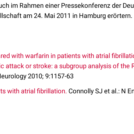
uch im Rahmen einer Pressekonferenz der De
llschaft am 24. Mai 2011 in Hamburg erörtern.
d with warfarin in patients with atrial fibrillat
c attack or stroke: a subgroup analysis of the RE
 Neurology 2010; 9:1157-63
 with atrial fibrillation.
Connolly SJ et al.: N E