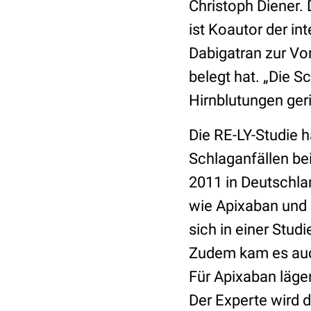
Christoph Diener. 
ist Koautor der in
Dabigatran zur V
belegt hat. „Die S
Hirnblutungen ger
Die RE-LY-Studie h
Schlaganfällen be
2011 in Deutschlan
wie Apixaban und 
sich in einer Stud
Zudem kam es auch
Für Apixaban läge
Der Experte wird 