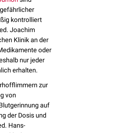
gefährlicher
ig kontrolliert
med. Joachim
hen Klinik an der
 Medikamente oder
eshalb nur jeder
lich erhalten.
orhofflimmern zur
ng von
Blutgerinnung auf
g der Dosis und
ed. Hans-