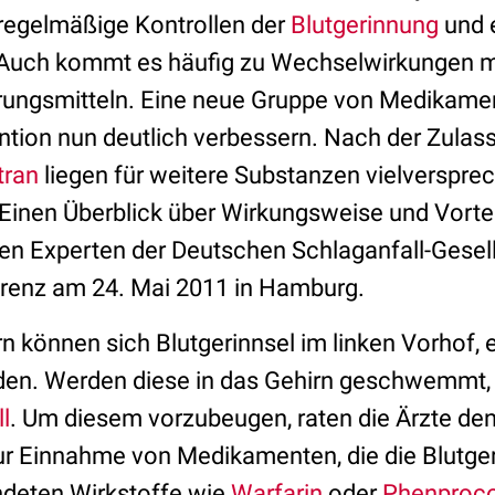
 regelmäßige Kontrollen der
Blutgerinnung
und 
Auch kommt es häufig zu Wechselwirkungen m
rungsmitteln. Eine neue Gruppe von Medikame
ntion nun deutlich verbessern. Nach der Zulas
tran
liegen für weitere Substanzen vielverspre
 Einen Überblick über Wirkungsweise und Vorte
n Experten der Deutschen Schlaganfall-Gesell
renz am 24. Mai 2011 in Hamburg.
 können sich Blutgerinnsel im linken Vorhof, ei
den. Werden diese in das Gehirn geschwemmt
l
. Um diesem vorzubeugen, raten die Ärzte de
zur Einnahme von Medikamenten, die die Blutg
ndeten Wirkstoffe wie
Warfarin
oder
Phenproc