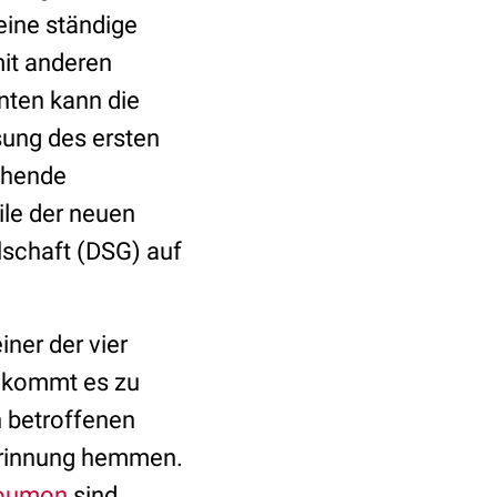
eine ständige
it anderen
nten kann die
sung des ersten
chende
ile der neuen
schaft (DSG) auf
ner der vier
, kommt es zu
n betroffenen
erinnung hemmen.
oumon
sind