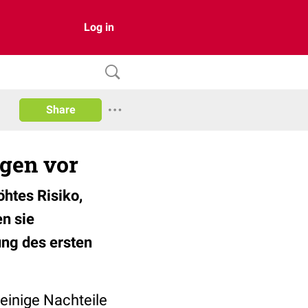
Log in
Share
gen vor
htes Risiko,
n sie
ng des ersten
inige Nachteile