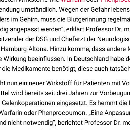
endung umständlich. Wegen der Gefahr lebens
ers im Gehirn, muss die Blutgerinnung regelmäß
ndig angepasst werden“, erklärt Professor Dr. 
sitzender der DSG und Chefarzt der Neurologisc
in Hamburg-Altona. Hinzu komme, dass andere
e Wirkung beeinflussen. In Deutschland habe d
r die Medikamente benötigt, diese auch tatsäch
ht nun ein neuer Wirkstoff für Patienten mit V
tel wird bereits seit drei Jahren zur Vorbeugu
Gelenkoperationen eingesetzt. Es hemmt die 
 Warfarin oder Phenprocoumon. „Eine Anpassun
nd nicht notwendig”, berichtet Professor Dr. m