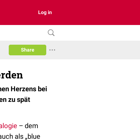
Log in
Share
erden
hen Herzens bei
en zu spät
alogie
– dem
auch als „blue