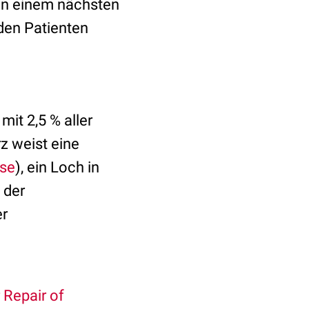
 In einem nächsten
 den Patienten
mit 2,5 % aller
z weist eine
se
), ein Loch in
 der
er
 Repair of