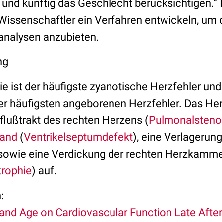
und künftig das Geschlecht berücksichtigen.“
 Wissenschaftler ein Verfahren entwickeln, um
oanalysen anzubieten.
ng
ie ist der häufigste zyanotische Herzfehler und 
der häufigsten angeborenen Herzfehler. Das Her
lußtrakt des rechten Herzens (
Pulmonalsteno
and
(
Ventrikelseptumdefekt
), eine Verlagerung
sowie eine Verdickung der rechten Herzkamm
trophie
) auf.
:
and Age on Cardiovascular Function Late After