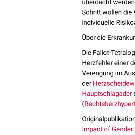
überdacht werden 
Schritt wollen die
individuelle Risik
Über die Erkranku
Die Fallot-Tetralog
Herzfehler einer 
Verengung im Ausf
der
Herzscheidew
Hauptschlagader
(
Rechtsherzhyper
Originalpublikation
Impact of Gender 