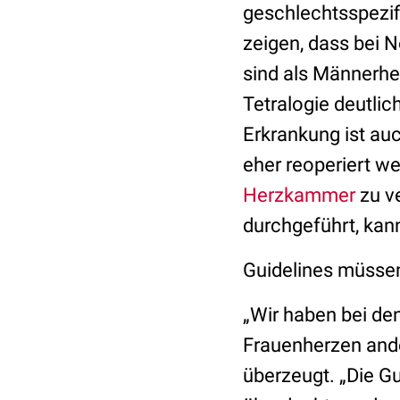
geschlechtsspezif
zeigen, dass bei 
sind als Männerher
Tetralogie deutlic
Erkrankung ist au
eher reoperiert w
Herzkammer
zu v
durchgeführt, kan
Guidelines müsse
„Wir haben bei de
Frauenherzen ande
überzeugt. „Die Gu