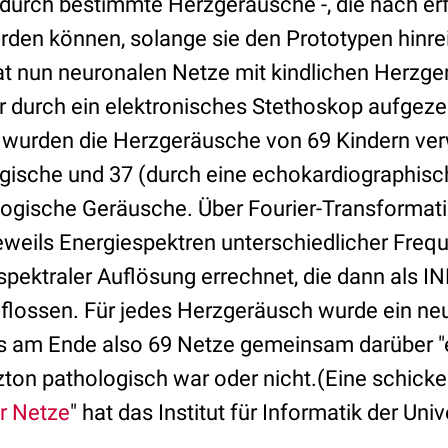
 durch bestimmte Herzgeräusche -, die nach er
rden können, solange sie den Prototypen hinre
at nun neuronalen Netze mit kindlichen Herzg
vor durch ein elektronisches Stethoskop aufgez
 wurden die Herzgeräusche von 69 Kindern ver
gische und 37 (durch eine echokardiographis
hologische Geräusche. Über Fourier-Transforma
weils Energiespektren unterschiedlicher Freq
spektraler Auflösung errechnet, die dann als IN
flossen. Für jedes Herzgeräusch wurde ein ne
ss am Ende also 69 Netze gemeinsam darüber "
zton pathologisch war oder nicht.(Eine schicke
r Netze
" hat das Institut für Informatik der Uni