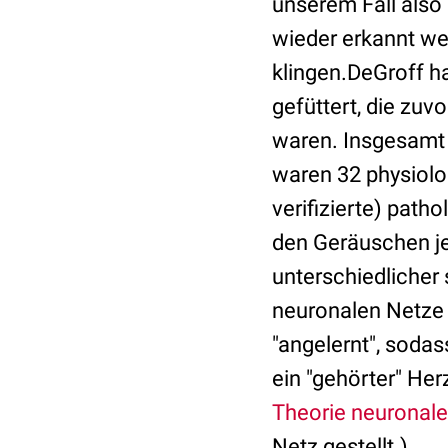
unserem Fall also
wieder erkannt we
klingen.DeGroff h
gefüttert, die zu
waren. Insgesamt
waren 32 physiolo
verifizierte) pat
den Geräuschen je
unterschiedlicher 
neuronalen Netze 
"angelernt", soda
ein "gehörter" Her
Theorie neuronale
Netz gestellt.)