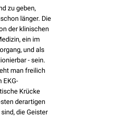
nd zu geben,
schon länger. Die
on der klinischen
edizin, ein im
rgang, und als
onierbar - sein.
eht man freilich
n EKG-
stische Krücke
esten derartigen
sind, die Geister