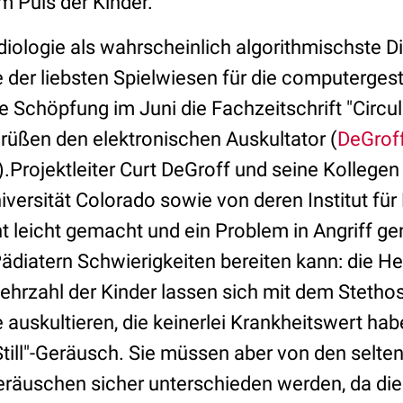
am Puls der Kinder.
iologie als wahrscheinlich algorithmischste Di
e der liebsten Spielwiesen für die computergest
 Schöpfung im Juni die Fachzeitschrift "Circul
grüßen den elektronischen Auskultator (
DeGroff
).Projektleiter Curt DeGroff und seine Kollegen
niversität Colorado sowie von deren Institut f
ht leicht gemacht und ein Problem in Angriff 
ädiatern Schwierigkeiten bereiten kann: die H
Mehrzahl der Kinder lassen sich mit dem Steth
auskultieren, die keinerlei Krankheitswert hab
till"-Geräusch. Sie müssen aber von den selte
räuschen sicher unterschieden werden, da die