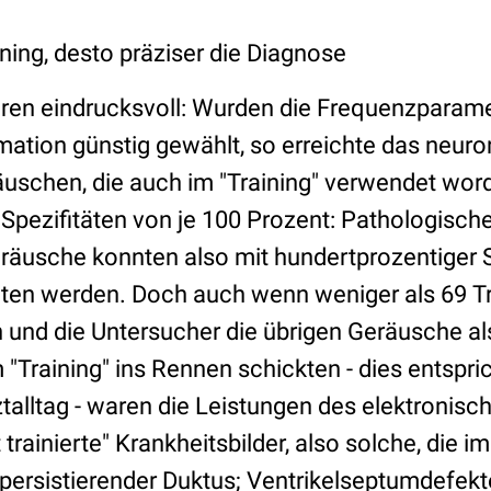
ning, desto präziser die Diagnose
ren eindrucksvoll: Wurden die Frequenzparame
mation günstig gewählt, so erreichte das neuro
äuschen, die auch im "Training" verwendet wor
 Spezifitäten von je 100 Prozent: Pathologisch
räusche konnten also mit hundertprozentiger S
ten werden. Doch auch wenn weniger als 69 T
und die Untersucher die übrigen Geräusche al
"Training" ins Rennen schickten - dies entspric
talltag - waren die Leistungen des elektronisc
trainierte" Krankheitsbilder, also solche, die i
persistierender Duktus; Ventrikelseptumdefekt