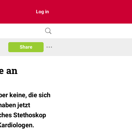
Log in
Share
e an
er keine, die sich
haben jetzt
sches Stethoskop
Kardiologen.