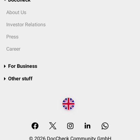
About Us
Investor Relations
Press
Career
For Business
Other stuff
© 2026 DocCheck Community GmbH