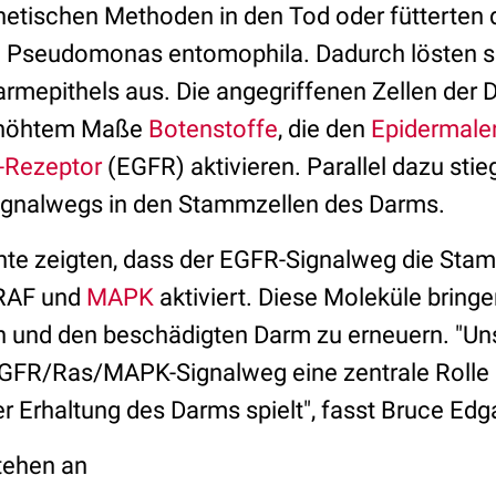
tischen Methoden in den Tod oder fütterten d
m Pseudomonas entomophila. Dadurch lösten sie
rmepithels aus. Die angegriffenen Zellen der
erhöhtem Maße
Botenstoffe
, die den
Epidermale
-Rezeptor
(EGFR) aktivieren. Parallel dazu stieg
ignalwegs in den Stammzellen des Darms.
te zeigten, dass der EGFR-Signalweg die Stam
 RAF und
MAPK
aktiviert. Diese Moleküle bring
len und den beschädigten Darm zu erneuern. "U
EGFR/Ras/MAPK-Signalweg eine zentrale Rolle 
r Erhaltung des Darms spielt", fasst Bruce E
stehen an