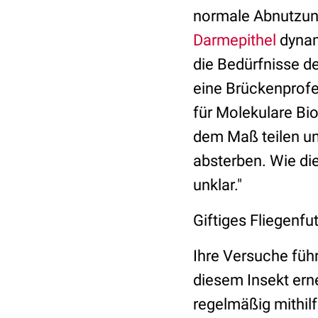
normale Abnutzung
Darmepithel
dynam
die Bedürfnisse d
eine Brückenprof
für Molekulare Bio
dem Maß teilen un
absterben. Wie di
unklar."
Giftiges Fliegenfut
Ihre Versuche führ
diesem Insekt ern
regelmäßig mithilf