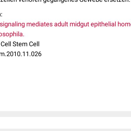
:
naling mediates adult midgut epithelial hom
osophila.
 Cell Stem Cell
em.2010.11.026