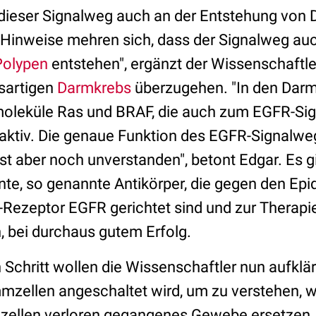
 dieser Signalweg auch an der Entstehung von
ie Hinweise mehren sich, dass der Signalweg auc
olypen
entstehen", ergänzt der Wissenschaftle
ösartigen
Darmkrebs
überzugehen. "In den Darm
moleküle Ras und BRAF, die auch zum EGFR-Si
aktiv. Die genaue Funktion des EGFR-Signalweg
t aber noch unverstanden", betont Edgar. Es gi
te, so genannte Antikörper, die gegen den Ep
ezeptor EGFR gerichtet sind und zur Therapi
, bei durchaus gutem Erfolg.
Schritt wollen die Wissenschaftler nun aufklä
mzellen angeschaltet wird, um zu verstehen, 
mzellen verloren gegangenes Gewebe ersetzen.