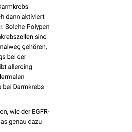
 Darmkrebs
h dann aktiviert
r. Solche Polypen
krebszellen sind
gnalweg gehören,
s bei der
bt allerding
idermalen
e bei Darmkrebs
ren, wie der EGFR-
was genau dazu