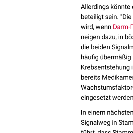
Allerdings könnte
beteiligt sein. "D
wird, wenn
Darm-P
neigen dazu, in b
die beiden Signal
häufig übermäßig 
Krebsentstehung is
bereits Medikamen
Wachstumsfaktor-R
eingesetzt werden
In einem nächsten 
Signalweg in Stam
führt, dass Stam