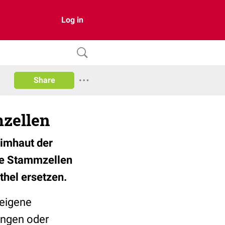
Log in
Share
mzellen
eimhaut der
die Stammzellen
thel ersetzen.
meigene
ungen oder