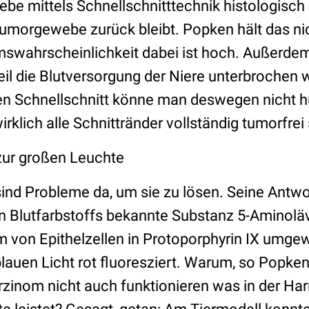
e mittels Schnellschnitttechnik histologisch 
Tumorgewebe zurück bleibt. Popken hält das nic
umswahrscheinlichkeit dabei ist hoch. Außerdem
eil die Blutversorgung der Niere unterbrochen 
en Schnellschnitt könne man deswegen nicht h
irklich alle Schnittränder vollständig tumorfrei 
 zur großen Leuchte
nd Probleme da, um sie zu lösen. Seine Antwor
n Blutfarbstoffs bekannte Substanz 5-Aminoläv
m von Epithelzellen in Protoporphyrin IX umgew
blauen Licht rot fluoresziert. Warum, so Popken
rzinom nicht auch funktionieren was in der Har