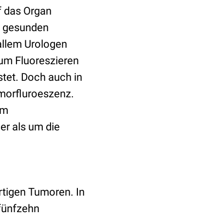
uf das Organ
om gesunden
allem Urologen
zum Fluoreszieren
stet. Doch auch in
umorfluroeszenz.
im
er als um die
rtigen Tumoren. In
 fünfzehn