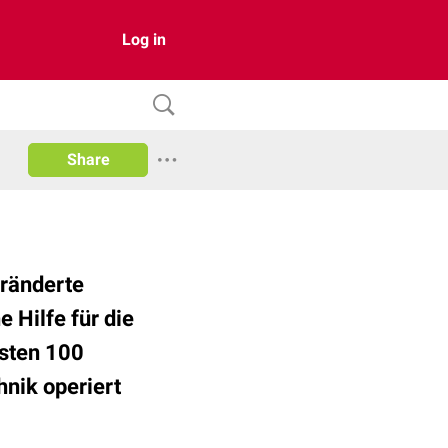
Log in
Share
eränderte
 Hilfe für die
rsten 100
hnik operiert