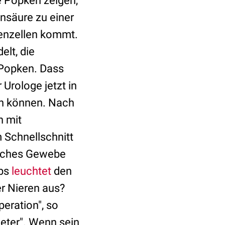
e Popken zeigen,
nsäure zu einer
renzellen kommt.
lt, die
o Popken. Dass
Urologe jetzt in
en können. Nach
n mit
 Schnellschnitt
elches Gewebe
ebs
leuchtet
den
er Nieren aus?
peration", so
meter". Wenn sein