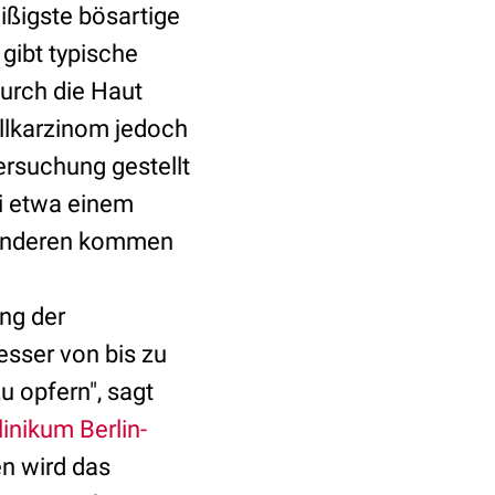
ißigste bösartige
gibt typische
urch die Haut
ellkarzinom jedoch
tersuchung gestellt
ei etwa einem
e anderen kommen
ng der
esser von bis zu
u opfern", sagt
linikum Berlin-
n wird das