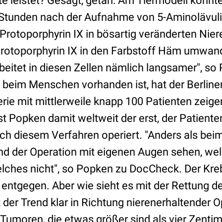
te leistet? Gesagt, getan: Am Tiermodell konnt
 Stunden nach der Aufnahme von 5-Aminolävuli
Protoporphyrin IX in bösartig veränderten Nie
rotoporphyrin IX in den Farbstoff Häm umwande
beitet in diesen Zellen nämlich langsamer", s
 beim Menschen vorhanden ist, hat der Berliner 
erie mit mittlerweile knapp 100 Patienten zeig
t Popken damit weltweit der erst, der Patiente
h diesem Verfahren operiert. "Anders als beim
nd der Operation mit eigenen Augen sehen, w
welches nicht", so Popken zu DocCheck. Der Kr
 entgegen. Aber wie sieht es mit der Rettung d
t der Trend klar in Richtung nierenerhaltender O
Tumoren, die etwas größer sind als vier Zenti