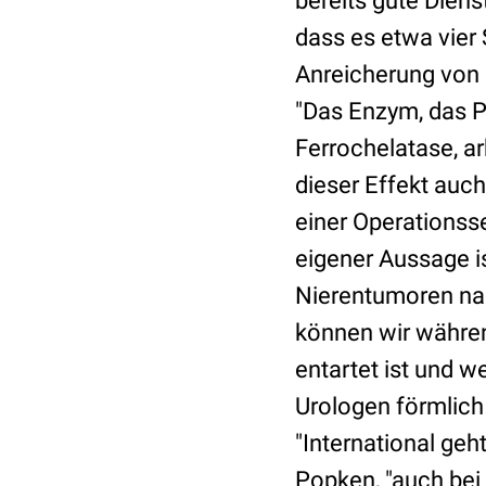
bereits gute Diens
dass es etwa vier
Anreicherung von 
"Das Enzym, das P
Ferrochelatase, ar
dieser Effekt auch
einer Operationss
eigener Aussage is
Nierentumoren nac
können wir währe
entartet ist und 
Urologen förmlich
"International geh
Popken, "auch bei 