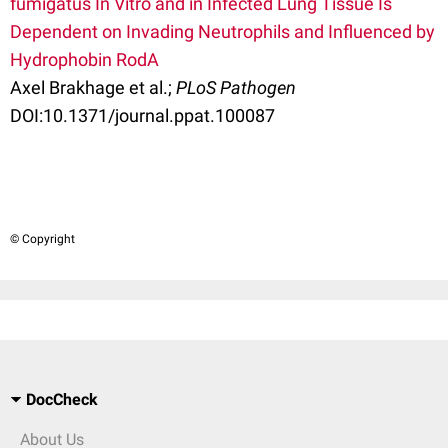
fumigatus In Vitro and in Infected Lung Tissue Is
Dependent on Invading Neutrophils and Influenced by
Hydrophobin RodA
Axel Brakhage et al.;
PLoS Pathogen
DOI:10.1371/journal.ppat.100087
© Copyright
DocCheck
About Us