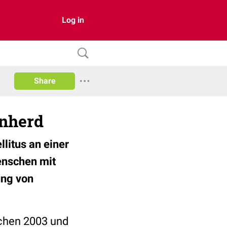
Log in
Share
enherd
litus an einer
Menschen mit
ung von
schen 2003 und