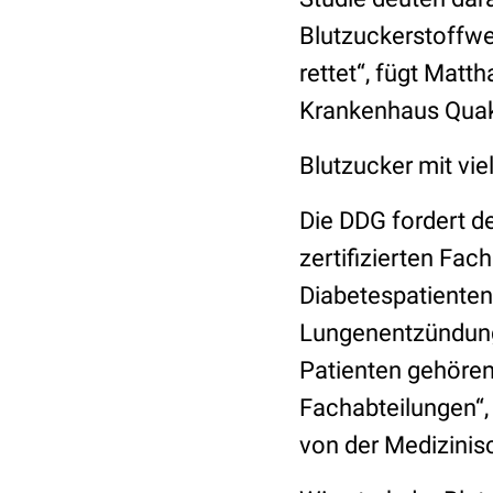
Blutzuckerstoffw
rettet“, fügt Matt
Krankenhaus Quak
Blutzucker mit vie
Die DDG fordert d
zertifizierten Fac
Diabetespatienten,
Lungenentzündun
Patienten gehören
Fachabteilungen“,
von der Medizinisc