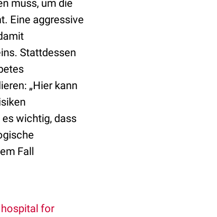
en muss, um die
ht. Eine aggressive
damit
ins. Stattdessen
abetes
ieren: „Hier kann
isiken
 es wichtig, dass
ogische
dem Fall
hospital for