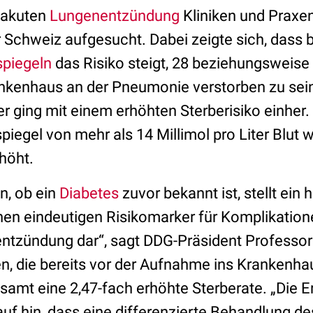
 akuten
Lungenentzündung
Kliniken und Praxen
 Schweiz aufgesucht. Dabei zeigte sich, dass b
spiegeln
das Risiko steigt, 28 beziehungsweise
kenhaus an der Pneumonie verstorben zu sein.
r ging mit einem erhöhten Sterberisiko einher.
iegel von mehr als 14 Millimol pro Liter Blut 
höht.
n, ob ein
Diabetes
zuvor bekannt ist, stellt ein 
nen eindeutigen Risikomarker für Komplikation
tzündung dar“, sagt DDG-Präsident Professor
en, die bereits vor der Aufnahme ins Krankenha
gesamt eine 2,47-fach erhöhte Sterberate. „Die 
uf hin, dass eine differenzierte Behandlung de