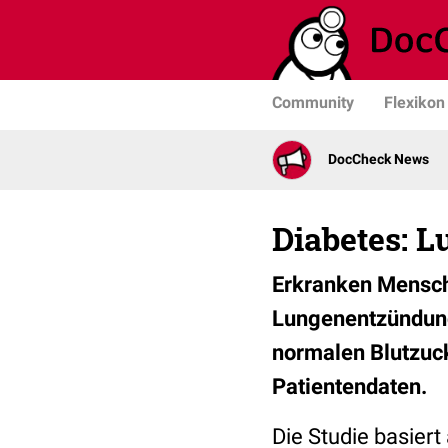
Community
Flexikon
DocCheck News
Diabetes: 
Erkranken Mensche
Lungenentzündung,
normalen Blutzuck
Patientendaten.
Die Studie basier