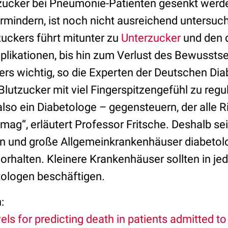
tzucker bei Pneumonie-Patienten gesenkt werd
ermindern, ist noch nicht ausreichend untersuc
uckers führt mitunter zu
Unterzucker
und den 
ikationen, bis hin zum Verlust des Bewusstse
ers wichtig, so die Experten der Deutschen Di
Blutzucker mit viel Fingerspitzengefühl zu regul
also ein Diabetologe – gegensteuern, der alle R
ag“, erläutert Professor Fritsche. Deshalb sei
ken und große Allgemeinkrankenhäuser diabetol
rhalten. Kleinere Krankenhäuser sollten in je
etologen beschäftigen.
:
ls for predicting death in patients admitted to 