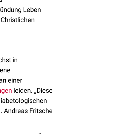
tzündung Leben
 Christlichen
hst in
jene
an einer
ngen
leiden. „Diese
diabetologischen
. Andreas Fritsche