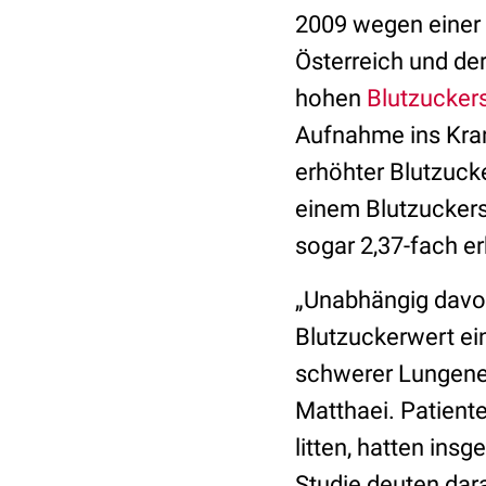
2009 wegen einer
Österreich und der
hohen
Blutzucker
Aufnahme ins Kran
erhöhter Blutzucke
einem Blutzuckersp
sogar 2,37-fach er
„Unabhängig davo
Blutzuckerwert ei
schwerer Lungenen
Matthaei. Patient
litten, hatten ins
Studie deuten dara