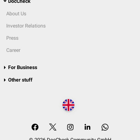
DocCheck
About Us
Investor Relations
Press
Career
For Business
Other stuff
© 2026 DocCheck Community GmbH