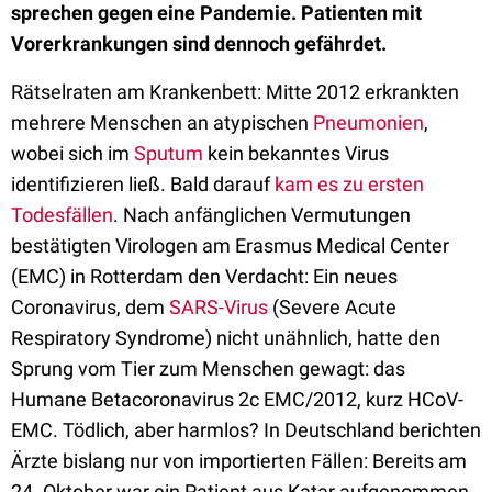
sprechen gegen eine Pandemie. Patienten mit
Vorerkrankungen sind dennoch gefährdet.
Rätselraten am Krankenbett: Mitte 2012 erkrankten
mehrere Menschen an atypischen
Pneumonien
,
wobei sich im
Sputum
kein bekanntes Virus
identifizieren ließ. Bald darauf
kam es zu ersten
Todesfällen
. Nach anfänglichen Vermutungen
bestätigten Virologen am Erasmus Medical Center
(EMC) in Rotterdam den Verdacht: Ein neues
Coronavirus, dem
SARS-Virus
(Severe Acute
Respiratory Syndrome) nicht unähnlich, hatte den
Sprung vom Tier zum Menschen gewagt: das
Humane Betacoronavirus 2c EMC/2012, kurz HCoV-
EMC. Tödlich, aber harmlos? In Deutschland berichten
Ärzte bislang nur von importierten Fällen: Bereits am
24. Oktober war ein Patient aus Katar aufgenommen