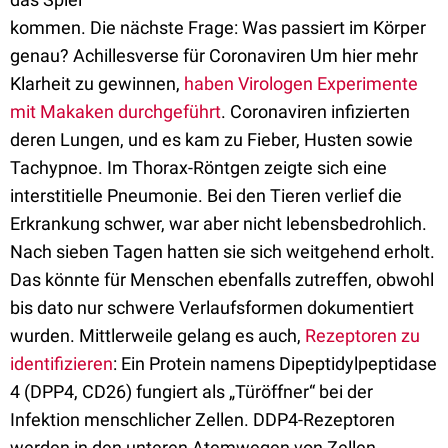
kommen. Die nächste Frage: Was passiert im Körper
genau? Achillesverse für Coronaviren Um hier mehr
Klarheit zu gewinnen,
haben Virologen Experimente
mit Makaken durchgeführt
. Coronaviren infizierten
deren Lungen, und es kam zu Fieber, Husten sowie
Tachypnoe. Im Thorax-Röntgen zeigte sich eine
interstitielle Pneumonie. Bei den Tieren verlief die
Erkrankung schwer, war aber nicht lebensbedrohlich.
Nach sieben Tagen hatten sie sich weitgehend erholt.
Das könnte für Menschen ebenfalls zutreffen, obwohl
bis dato nur schwere Verlaufsformen dokumentiert
wurden. Mittlerweile gelang es auch,
Rezeptoren zu
identifizieren
: Ein Protein namens Dipeptidylpeptidase
4 (DPP4, CD26) fungiert als „Türöffner“ bei der
Infektion menschlicher Zellen. DDP4-Rezeptoren
werden in den unteren Atemwegen von Zellen