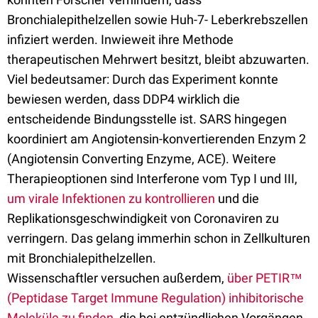
Bronchialepithelzellen sowie Huh-7- Leberkrebszellen
infiziert werden. Inwieweit ihre Methode
therapeutischen Mehrwert besitzt, bleibt abzuwarten.
Viel bedeutsamer: Durch das Experiment konnte
bewiesen werden, dass DDP4 wirklich die
entscheidende Bindungsstelle ist. SARS hingegen
koordiniert am Angiotensin-konvertierenden Enzym 2
(Angiotensin Converting Enzyme, ACE). Weitere
Therapieoptionen sind Interferone vom Typ I und III,
um virale Infektionen zu kontrollieren
und die
Replikationsgeschwindigkeit von Coronaviren zu
verringern. Das gelang immerhin schon in Zellkulturen
mit Bronchialepithelzellen.
Wissenschaftler versuchen außerdem,
über PETIR™
(Peptidase Target Immune Regulation) inhibitorische
Moleküle zu finden
, die bei entzündlichen Vorgängen