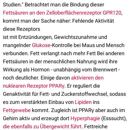
Studien." Betrachtet man die Bindung dieser
Fettsäuren an den Zelloberflächenrezeptor GPR120
,
kommt man der Sache näher: Fehlende Aktivität
diese Rezeptors
ist mit Entzündungen, Gewichtszunahme und
mangelnder
Glukose
-Kontrolle bei Maus und Mensch
verbunden. Fett verlangt nach mehr Fett Bei anderen
Fettsäuren in der menschlichen Nahrung wird ihre
Wirkung als Hormon - unabhängig vom Brennwert -
noch deutlicher. Einige davon
aktivieren den
nuklearen Rezeptor PPARγ
. Er reguliert die
Genaktivität für Fett- und Zuckerstoffwechsel, sodass
es zum verstärkten Einbau von
Lipiden
ins
Fettgewebe
kommt. Zugleich ist PPARγ aber auch im
Gehirn aktiv und erzeugt dort
Hyperphagie
(Esssucht),
die ebenfalls zu Übergewicht führt
. Fettreiche