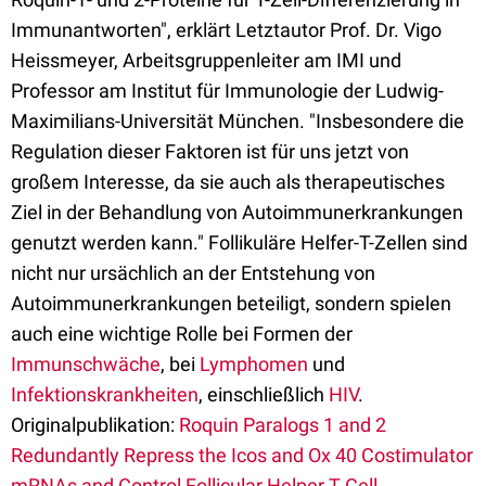
Immunantworten", erklärt Letztautor Prof. Dr. Vigo
Heissmeyer, Arbeitsgruppenleiter am IMI und
Professor am Institut für Immunologie der Ludwig-
Maximilians-Universität München. "Insbesondere die
Regulation dieser Faktoren ist für uns jetzt von
großem Interesse, da sie auch als therapeutisches
Ziel in der Behandlung von Autoimmunerkrankungen
genutzt werden kann." Follikuläre Helfer-T-Zellen sind
nicht nur ursächlich an der Entstehung von
Autoimmunerkrankungen beteiligt, sondern spielen
auch eine wichtige Rolle bei Formen der
Immunschwäche
, bei
Lymphomen
und
Infektionskrankheiten
, einschließlich
HIV
.
Originalpublikation:
Roquin Paralogs 1 and 2
Redundantly Repress the Icos and Ox 40 Costimulator
mRNAs and Control Follicular Helper T Cell