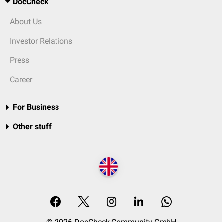
DocCheck
About Us
Investor Relations
Press
Career
For Business
Other stuff
© 2026 DocCheck Community GmbH