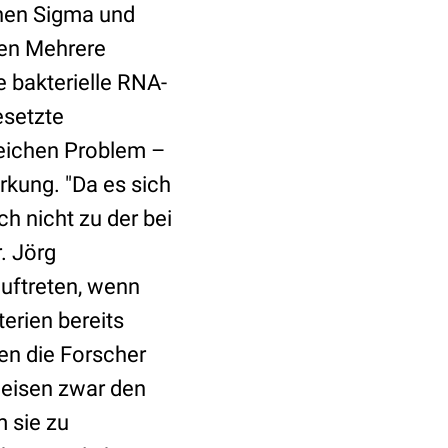
en Sigma und
zen Mehrere
e bakterielle RNA-
esetzte
leichen Problem –
irkung. "Da es sich
h nicht zu der bei
. Jörg
auftreten, wenn
erien bereits
en die Forscher
weisen zwar den
 sie zu