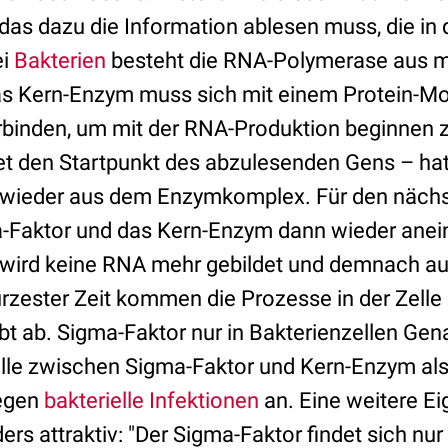
 das dazu die Information ablesen muss, die in
ei
Bakterien
besteht die RNA-Polymerase aus 
as Kern-Enzym muss sich mit einem Protein-M
rbinden, um mit der RNA-Produktion beginnen 
et den Startpunkt des abzulesenden Gens – hat
sich wieder aus dem Enzymkomplex. Für den näch
-Faktor und das Kern-Enzym dann wieder anei
t, wird keine RNA mehr gebildet und demnach a
ürzester Zeit kommen die Prozesse in der Zelle
bt ab. Sigma-Faktor nur in Bakterienzellen Gen
telle zwischen Sigma-Faktor und Kern-Enzym als
egen
bakterielle Infektionen
an. Eine weitere E
ers attraktiv: "Der Sigma-Faktor findet sich nur 