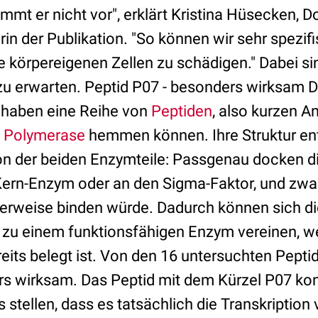
mmt er nicht vor", erklärt Kristina Hüsecken, 
in der Publikation. "So können wir sehr spezifi
e körpereigenen Zellen zu schädigen." Dabei si
u erwarten. Peptid P07 - besonders wirksam D
 haben eine Reihe von
Peptiden
, also kurzen A
e
Polymerase
hemmen können. Ihre Struktur ent
on der beiden Enzymteile: Passgenau docken d
ern-Enzym oder an den Sigma-Faktor, und zwa
rweise binden würde. Dadurch können sich di
t zu einem funktionsfähigen Enzym vereinen, we
eits belegt ist. Von den 16 untersuchten Pepti
rs wirksam. Das Peptid mit dem Kürzel P07 kon
 stellen, dass es tatsächlich die Transkriptio