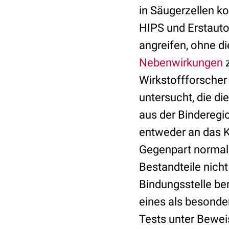
in Säugerzellen ko
HIPS und Erstautor
angreifen, ohne di
Nebenwirkungen
z
Wirkstoffforscher
untersucht, die di
aus der Binderegi
entweder an das K
Gegenpart normale
Bestandteile nich
Bindungsstelle ber
eines als besonde
Tests unter Beweis