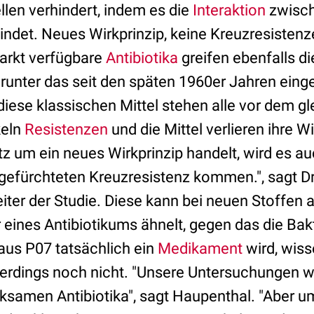
llen verhindert, indem es die
Interaktion
zwisch
ndet. Neues Wirkprinzip, keine Kreuzresisten
arkt verfügbare
Antibiotika
greifen ebenfalls di
runter das seit den späten 1960er Jahren eing
diese klassischen Mittel stehen alle vor dem g
keln
Resistenzen
und die Mittel verlieren ihre W
 um ein neues Wirkprinzip handelt, wird es auc
 gefürchteten Kreuzresistenz kommen.", sagt Dr
iter der Studie. Diese kann bei neuen Stoffen 
 eines Antibiotikums ähnelt, gegen das die Bakt
 aus P07 tatsächlich ein
Medikament
wird, wiss
erdings noch nicht. "Unsere Untersuchungen 
ksamen Antibiotika", sagt Haupenthal. "Aber um