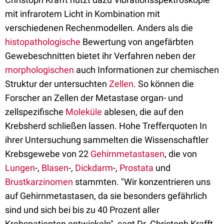
mit infrarotem Licht in Kombination mit
verschiedenen Rechenmodellen. Anders als die
histopathologische
Bewertung von angefärbten
Gewebeschnitten bietet ihr Verfahren neben der
morphologischen
auch Informationen zur chemischen
Struktur der untersuchten
Zellen
. So können die
Forscher an Zellen der Metastase organ- und
zellspezifische
Moleküle
ablesen, die auf den
Krebsherd schließen lassen. Hohe Trefferquoten In
ihrer Untersuchung sammelten die Wissenschaftler
Krebsgewebe von 22
Gehirnmetastasen
, die von
Lungen
-,
Blasen
-,
Dickdarm
-,
Prostata
und
Brustkarzinomen
stammten. "Wir konzentrieren uns
auf Gehirnmetastasen, da sie besonders gefährlich
sind und sich bei bis zu 40 Prozent aller
Krebspatienten entwickeln", sagt Dr. Christoph Krafft.