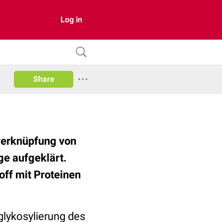
Log in
Share
verknüpfung von
ge aufgeklärt.
off mit Proteinen
glykosylierung des