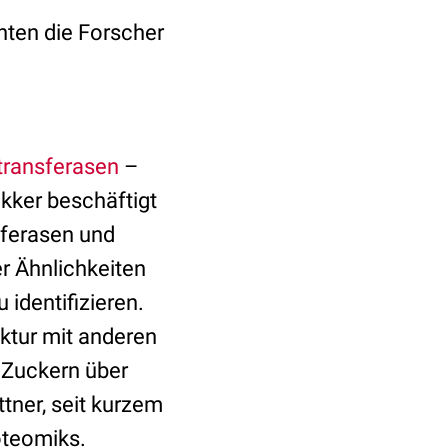
hten die Forscher
transferasen
–
kker beschäftigt
sferasen und
r Ähnlichkeiten
identifizieren.
ktur mit anderen
 Zuckern über
ttner, seit kurzem
oteomiks.