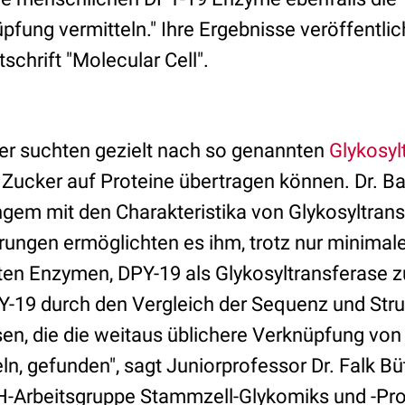
fung vermitteln." Ihre Ergebnisse veröffentlic
schrift "Molecular Cell".
er suchten gezielt nach so genannten
Glykosyl
 Zucker auf Proteine übertragen können. Dr. Ba
angem mit den Charakteristika von Glykosyltran
rungen ermöglichten es ihm, trotz nur minimale
en Enzymen, DPY-19 als Glykosyltransferase zu 
PY-19 durch den Vergleich der Sequenz und Stru
sen, die die weitaus üblichere Verknüpfung von
ln, gefunden", sagt Juniorprofessor Dr. Falk Bü
H-Arbeitsgruppe Stammzell-Glykomiks und -Pr