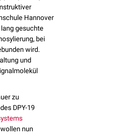
struktiver
ochschule Hannover
 lang gesuchte
osylierung, bei
ebunden wird.
Faltung und
ignalmolekül
auer zu
n des DPY-19
systems
 wollen nun