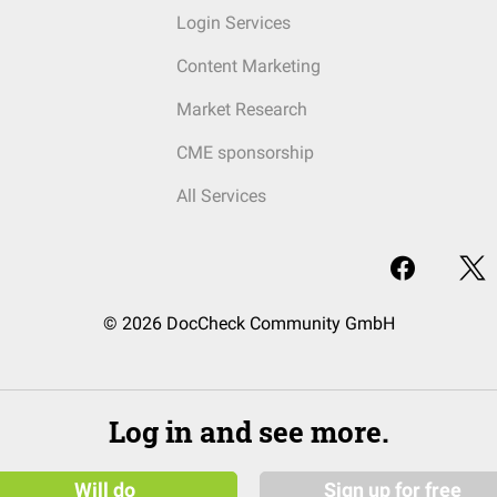
Login Services
Content Marketing
Market Research
CME sponsorship
All Services
© 2026 DocCheck Community GmbH
Log in and see more.
Will do
Sign up for free