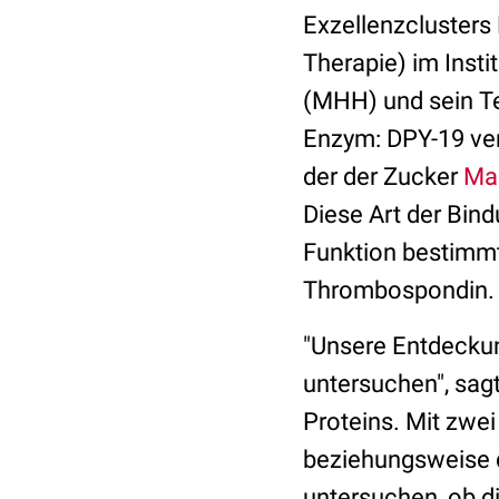
Exzellenzclusters
Therapie) im Inst
(MHH) und sein T
Enzym: DPY-19 verm
der der Zucker
Ma
Diese Art der Bind
Funktion bestimm
Thrombospondin.
"Unsere Entdeckun
untersuchen", sagt
Proteins. Mit zwei
beziehungsweise d
untersuchen, ob d