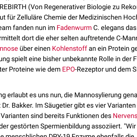
 REBIRTH (Von Regenerativer Biologie zu Rekon
itut für Zelluläre Chemie der Medizinischen H
eam fanden nun im
Fadenwurm
C. elegans das
ittelt dort die eher selten auftretende C-Mann
nnose
über einen
Kohlenstoff
an ein Protein g
ung spielt eine bisher unbekannte Rolle in der 
ter Proteine wie dem
EPO
-Rezeptor und dem S
g erlaubt es uns nun, die Mannosylierung gen
 Dr. Bakker. Im Säugetier gibt es vier Variante
 Varianten sind bereits Funktionen des
Nerven
er gestörten Spermienbildung assoziiert. "Wir
ie menschlichen DPY-19 Enzyme ebenfalls die