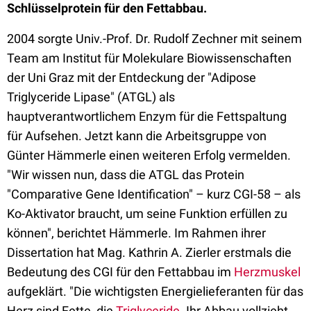
Schlüsselprotein für den Fettabbau.
2004 sorgte Univ.-Prof. Dr. Rudolf Zechner mit seinem
Team am Institut für Molekulare Biowissenschaften
der Uni Graz mit der Entdeckung der "Adipose
Triglyceride Lipase" (ATGL) als
hauptverantwortlichem Enzym für die Fettspaltung
für Aufsehen. Jetzt kann die Arbeitsgruppe von
Günter Hämmerle einen weiteren Erfolg vermelden.
"Wir wissen nun, dass die ATGL das Protein
"Comparative Gene Identification" – kurz CGI-58 – als
Ko-Aktivator braucht, um seine Funktion erfüllen zu
können", berichtet Hämmerle. Im Rahmen ihrer
Dissertation hat Mag. Kathrin A. Zierler erstmals die
Bedeutung des CGI für den Fettabbau im
Herzmuskel
aufgeklärt. "Die wichtigsten Energielieferanten für das
Herz sind Fette, die
Triglyceride
. Ihr Abbau vollzieht