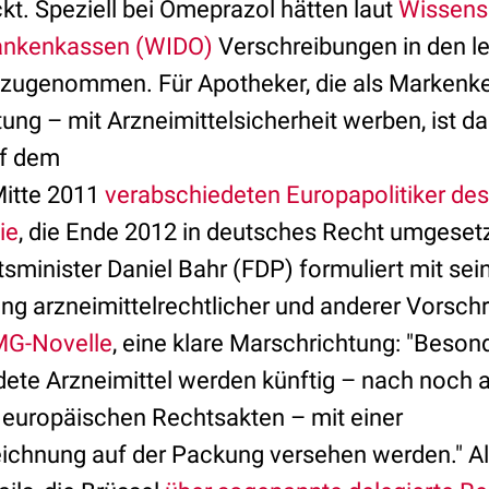
kt. Speziell bei Omeprazol hätten laut
Wissens
krankenkassen (WIDO)
Verschreibungen in den le
 zugenommen. Für Apotheker, die als Markenk
atung – mit Arzneimittelsicherheit werben, ist 
uf dem
Mitte 2011
verabschiedeten Europapolitiker des
ie
, die Ende 2012 in deutsches Recht umgeset
minister Daniel Bahr (FDP) formuliert mit se
g arzneimittelrechtlicher und anderer Vorschr
MG-Novelle
, eine klare Marschrichtung: "Beson
ete Arzneimittel werden künftig – nach noch
 europäischen Rechtsakten – mit einer
ichnung auf der Packung versehen werden." Al