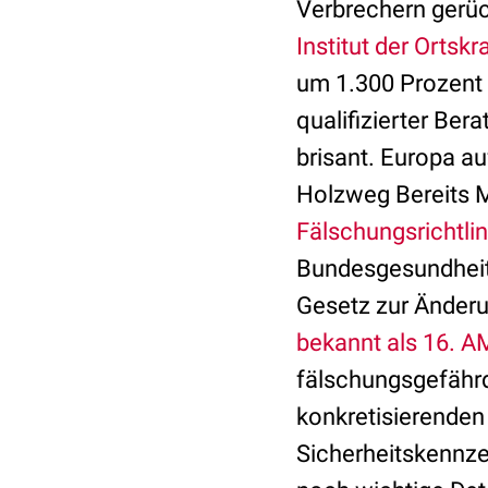
Verbrechern gerüc
Institut der Orts
um 1.300 Prozent
qualifizierter Ber
brisant. Europa a
Holzweg Bereits 
Fälschungsrichtlin
Bundesgesundheits
Gesetz zur Änderun
bekannt als 16. A
fälschungsgefährd
konkretisierenden
Sicherheitskennze