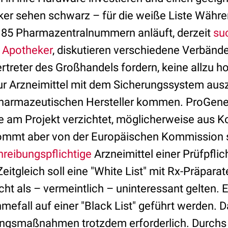
er sehen schwarz – für die weiße Liste Währe
 85 Pharmazentralnummern anläuft, derzeit
su
e Apotheker
, diskutieren verschiedene Verbänd
ertreter des Großhandels fordern, keine allzu 
r Arzneimittel mit dem Sicherungssystem ausz
 pharmazeutischen Hersteller kommen. ProGene
e am Projekt verzichtet, möglicherweise aus 
mmt aber von der Europäischen Kommission se
hreibungspflichtige
Arzneimittel einer Prüfpflich
eitgleich soll eine "White List" mit Rx-Präpara
cht als – vermeintlich – uninteressant gelten.
efall auf einer "Black List" geführt werden. 
ungsmaßnahmen trotzdem erforderlich. Durchs 