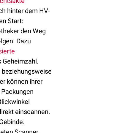
echtsakte
ech hinter dem HV-
n Start:
otheker den Weg
olgen. Dazu
ierte
s Geheimzahl.
en beziehungsweise
er können ihrer
d Packungen
Blickwinkel
direkt einscannen.
 Gebinde.
neten Scanner