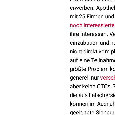
erwerben. Apothek
mit 25 Firmen und
noch interessiert
ihre Interessen. V
einzubauen und nu
nicht direkt vom
auf eine Teilnahm
größte Problem ko
generell nur
versc
aber keine OTCs. Z
die aus Fälschersi
können im Ausnahm
geeignete Sicher