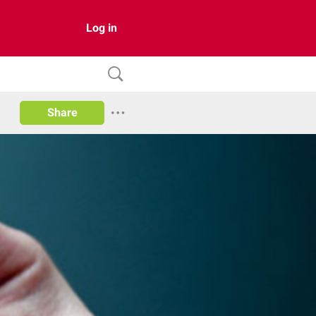
Log in
Share