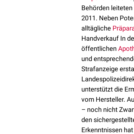
Behörden leiteten
2011. Neben Poten
alltägliche
Präpar
Handverkauf In d
öffentlichen
Apot
und entsprechen
Strafanzeige erst
Landespolizeidire
unterstützt die Er
vom Hersteller. A
– noch nicht Zwar
den sichergestell
Erkenntnissen hat