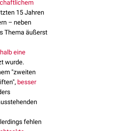
chaftlichem
tzten 15 Jahren
ern – neben
das Thema äußerst
halb eine
zt wurde.
inem "zweiten
iften",
besser
ders
 ausstehenden
lerdings fehlen