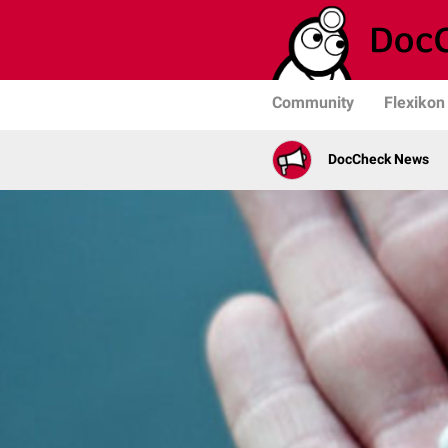
Community
Flexikon
DocCheck News