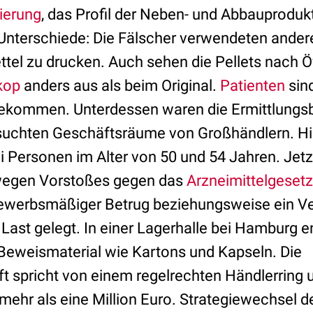
ierung
, das Profil der Neben- und Abbauprodukte
 Unterschiede: Die Fälscher verwendeten ander
ttel zu drucken. Auch sehen die Pellets nach Ö
kop
anders aus als beim Original.
Patienten
sin
gekommen. Unterdessen waren die Ermittlungs
hsuchten Geschäftsräume von Großhändlern. H
i Personen im Alter von 50 und 54 Jahren. Jet
wegen Vorstoßes gegen das
Arzneimittelgesetz
gewerbsmäßiger Betrug beziehungsweise ein V
Last gelegt. In einer Lagerhalle bei Hamburg 
Beweismaterial wie Kartons und Kapseln. Die
t spricht von einem regelrechten Händlerring u
ehr als eine Million Euro. Strategiewechsel d