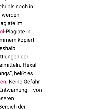
hr als noch in
a
werden
lagiate im
ol
-Plagiate in
ummern kopiert
deshalb
ttlungen der
imitteln. Hexal
ngs“, heißt es
fen
. Keine Gefahr
 Entwarnung – von
nseren
Bereich der