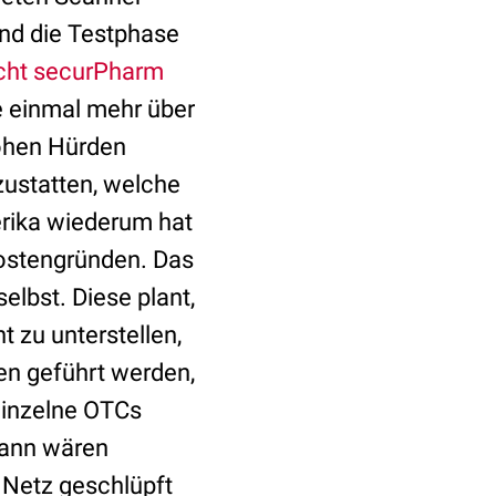
nd die Testphase
cht securPharm
e einmal mehr über
hohen Hürden
ustatten, welche
rika wiederum hat
Kostengründen. Das
lbst. Diese plant,
t zu unterstellen,
ten geführt werden,
 Einzelne OTCs
Dann wären
Netz geschlüpft