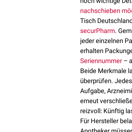
noch wichtige Deta
nachschieben mö
Tisch Deutschland 
securPharm
. Gem
jeder einzelnen P
erhalten Packung
Seriennummer
– a
Beide Merkmale la
überprüfen. Jedes
Aufgabe, Arzneim
erneut verschließ
reizvoll: Künftig
Für Hersteller bel
Apotheker müssen 