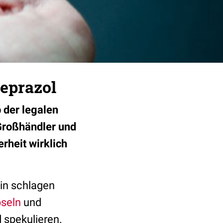
neprazol
 der legalen
 Großhändler und
rheit wirklich
in schlagen
seln
und
 spekulieren.