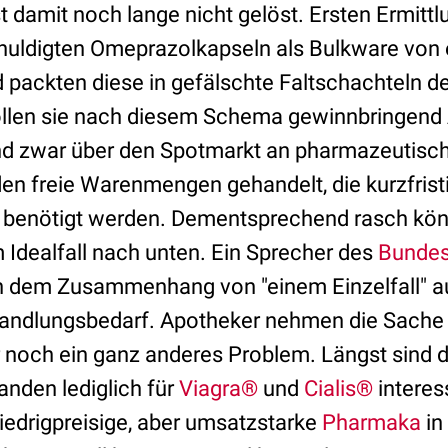
t damit noch lange nicht gelöst. Ersten Ermitt
huldigten Omeprazolkapseln als Bulkware von
d packten diese in gefälschte Faltschachteln d
llen sie nach diesem Schema gewinnbringend 
nd zwar über den Spotmarkt an pharmazeutisc
n freie Warenmengen gehandelt, die kurzfrist
 benötigt werden. Dementsprechend rasch kön
 Idealfall nach unten. Ein Sprecher des
Bundes
n dem Zusammenhang von "einem Einzelfall" au
andlungsbedarf. Apotheker nehmen die Sache j
r noch ein ganz anderes Problem. Längst sind di
anden lediglich für
Viagra®
und
Cialis®
interes
niedrigpreisige, aber umsatzstarke
Pharmaka
in