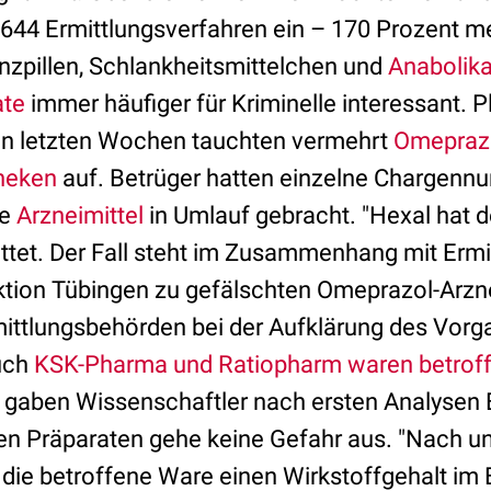
 644 Ermittlungsverfahren ein – 170 Prozent me
zpillen, Schlankheitsmittelchen und
Anabolik
ate
immer häufiger für Kriminelle interessant. P
en letzten Wochen tauchten vermehrt
Omepraz
heken
auf. Betrüger hatten einzelne Chargenn
de
Arzneimittel
in Umlauf gebracht. "Hexal hat 
attet. Der Fall steht im Zusammenhang mit Ermi
ktion Tübingen zu gefälschten Omeprazol-Arzne
mittlungsbehörden bei der Aufklärung des Vorga
uch
KSK-Pharma und
Ratiopharm waren betrof
 gaben Wissenschaftler nach ersten Analysen
ten Präparaten gehe keine Gefahr aus. "Nach u
 die betroffene Ware einen Wirkstoffgehalt im 