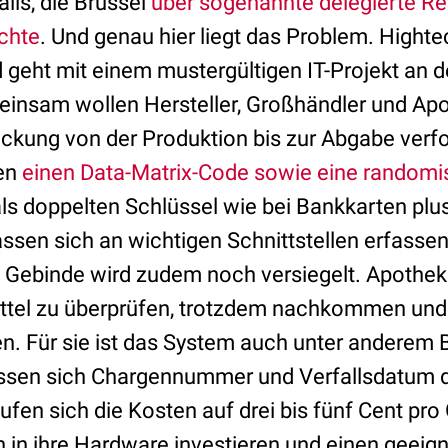
ils, die Brüssel
über sogenannte delegierte R
chte
. Und genau hier liegt das Problem. Hight
geht mit einem mustergültigen IT-Projekt an de
einsam wollen Hersteller, Großhändler und Ap
ackung von der Produktion bis zur Abgabe verf
en
einen Data-Matrix-Code sowie eine randomis
ls doppelten Schlüssel wie bei Bankkarten plu
ssen sich an wichtigen Schnittstellen erfass
 Gebinde wird zudem noch versiegelt. Apothek
ittel zu überprüfen, trotzdem nachkommen un
en. Für sie ist das System auch unter anderem 
 lassen sich Chargennummer und Verfallsdatum 
aufen sich die Kosten auf drei bis fünf Cent pro
in ihre Hardware investieren und einen geeig