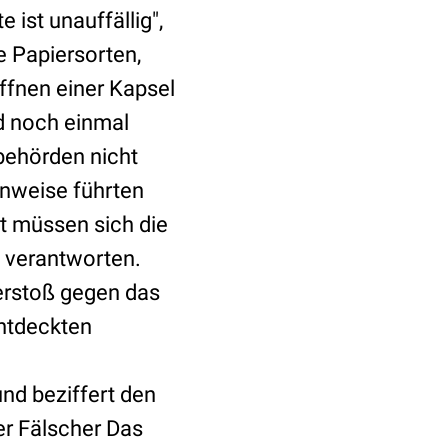
 ist unauffällig",
e Papiersorten,
ffnen einer Kapsel
d noch einmal
behörden nicht
inweise führten
zt müssen sich die
verantworten.
erstoß gegen das
entdeckten
nd beziffert den
er Fälscher Das