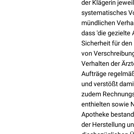
der Klägerin jewei
systematisches Vor
mündlichen Verhan
dass 'die gezielt
Sicherheit für den
von Verschreibung
Verhalten der Ärzte
Aufträge regelmäß
und verstößt dami
zudem Rechnungs- 
enthielten sowie 
Apotheke bestande
der Herstellung un