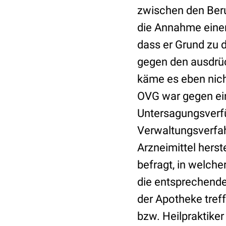
zwischen den Beru
die Annahme einer
dass er Grund zu
gegen den ausdrüc
käme es eben nich
OVG war gegen ei
Untersagungsverfü
Verwaltungsverfah
Arzneimittel herst
befragt, in welch
die entsprechende
der Apotheke treff
bzw. Heilpraktiker