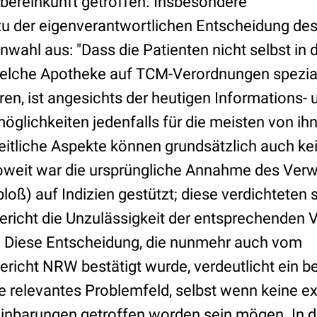
bereinkunft getroffen. Insbesondere
 zu der eigenverantwortlichen Entscheidung des
enwahl aus:
"Dass die Patienten nicht selbst in 
elche Apotheke auf TCM-Verordnungen speziali
ren, ist angesichts der heutigen Informations- 
lichkeiten jedenfalls für die meisten von ih
eitliche Aspekte können grundsätzlich auch k
weit war die ursprüngliche Annahme des Verw
loß) auf Indizien gestützt; diese verdichteten s
ericht die Unzulässigkeit der entsprechenden
Diese Entscheidung, die nunmehr auch vom
richt NRW bestätigt wurde, verdeutlicht ein 
 relevantes Problemfeld, selbst wenn keine ex
einbarungen getroffen worden sein mögen. In de