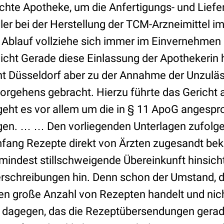
hte Apotheke, um die Anfertigungs- und Liefer
er bei der Herstellung der TCM-Arzneimittel im
 Ablauf vollziehe sich immer im Einvernehmen 
cht Gerade diese Einlassung der Apothekerin 
t Düsseldorf aber zu der Annahme der Unzuläs
rgehens gebracht. Hierzu führte das Gericht 
 geht es vor allem um die in § 11 ApoG anges
en. … … Den vorliegenden Unterlagen zufolge 
mfang Rezepte direkt von Ärzten zugesandt b
mindest stillschweigende Übereinkunft hinsicht
rschreibungen hin. Denn schon der Umstand, d
n große Anzahl von Rezepten handelt und nich
cht dagegen, das die Rezeptübersendungen gera