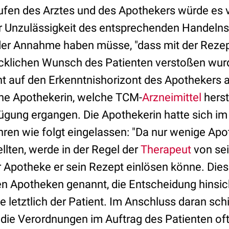
fen des Arztes und des Apothekers würde es 
 Unzulässigkeit des entsprechenden Handelns n
 der Annahme haben müsse, "dass mit der Rez
klichen Wunsch des Patienten verstoßen wurd
t auf den Erkenntnishorizont des Apothekers a
ne Apothekerin, welche TCM-
Arzneimittel
herst
gung ergangen. Die Apothekerin hatte sich im
ren wie folgt eingelassen:
"Da nur wenige Ap
ellten, werde in der Regel der
Therapeut
von se
er Apotheke er sein Rezept einlösen könne. Di
n Apotheken genannt, die Entscheidung hinsic
e letztlich der Patient. Im Anschluss daran sch
 die Verordnungen im Auftrag des Patienten oft