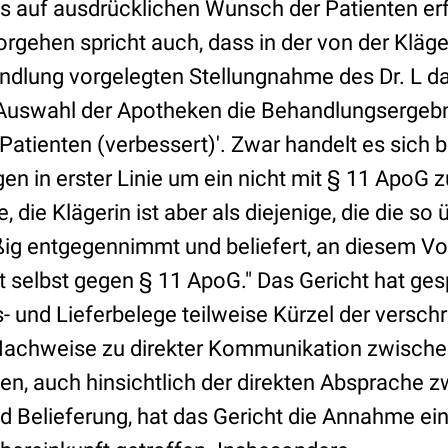
ls auf ausdrücklichen Wunsch der Patienten erfo
gehen spricht auch, dass in der von der Kläger
dlung vorgelegten Stellungnahme des Dr. L dav
e Auswahl der Apotheken die Behandlungsergebn
 Patienten (verbessert)'. Zwar handelt es sich 
en in erster Linie um ein nicht mit § 11 ApoG 
, die Klägerin ist aber als diejenige, die die so
ig entgegennimmt und beliefert, an diesem Vor
t selbst gegen § 11 ApoG."
Das Gericht hat ge
und Lieferbelege teilweise Kürzel der versch
Nachweise zu direkter Kommunikation zwische
n, auch hinsichtlich der direkten Absprache z
d Belieferung, hat das Gericht die Annahme ei