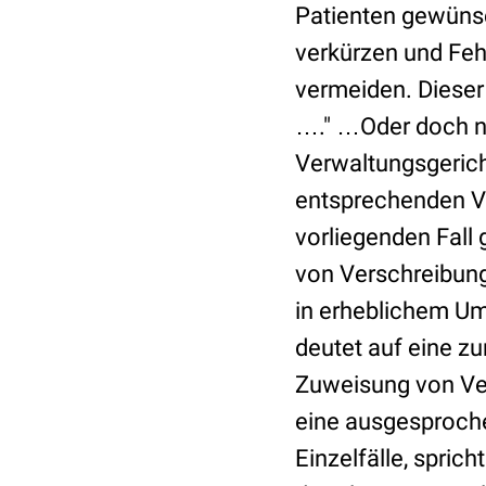
Patienten gewünsc
verkürzen und Fehl
vermeiden. Dieser
…."
…Oder doch ni
Verwaltungsgerich
entsprechenden Vo
vorliegenden Fall
von Verschreibung
in erheblichem U
deutet auf eine zu
Zuweisung von Ve
eine ausgesproche
Einzelfälle, spri