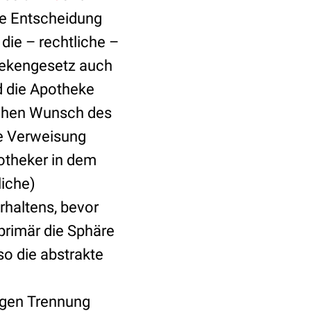
he Entscheidung
die – rechtliche –
hekengesetz auch
d die Apotheke
ichen Wunsch des
e Verweisung
potheker in dem
liche)
rhaltens, bevor
 primär die Sphäre
o die abstrakte
ngen Trennung