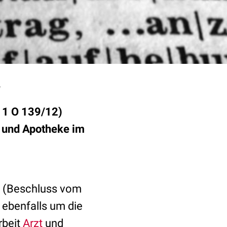
r
: 1 O 139/12)
s und Apotheke im
n (Beschluss vom
 ebenfalls um die
rbeit
Arzt
und