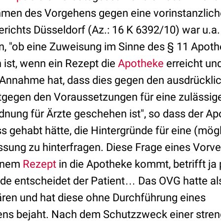
hmen des Vorgehens gegen eine vorinstanzlic
ichts Düsseldorf (Az.: 16 K 6392/10) war u.a. 
, "ob eine Zuweisung im Sinne des § 11 Apot
ist, wenn ein Rezept die
Apotheke
erreicht un
 Annahme hat, dass dies gegen den ausdrückl
tgegen den Voraussetzungen für eine zulässig
dnung für Ärzte geschehen ist", so dass der A
ss gehabt hätte, die Hintergründe für eine (mög
ssung zu hinterfragen. Diese Frage eines Vorve
einem
Rezept
in die Apotheke kommt, betrifft ja
de entscheidet der Patient… Das OVG hatte als
ären und hat diese ohne Durchführung eines
ens bejaht. Nach dem Schutzzweck einer stre