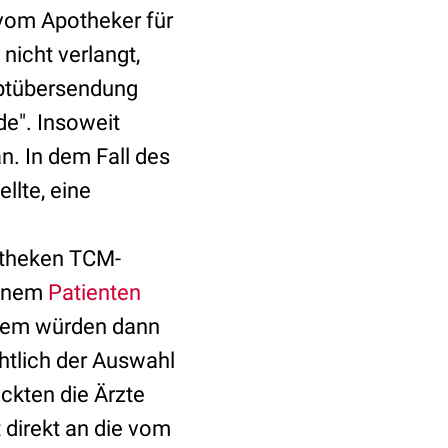
vom Apotheker für
icht verlangt,
eptübersendung
e". Insoweit
n. In dem Fall des
ellte, eine
otheken TCM-
inem
Patienten
esem würden dann
htlich der Auswahl
ickten die Ärzte
 direkt an die vom