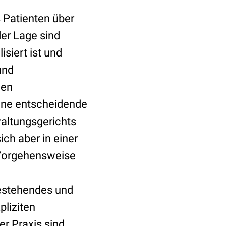
 Patienten über
der Lage sind
siert ist und
und
nen
eine entscheidende
altungsgerichts
ich aber in einer
 Vorgehensweise
bestehendes und
pliziten
r Praxis sind