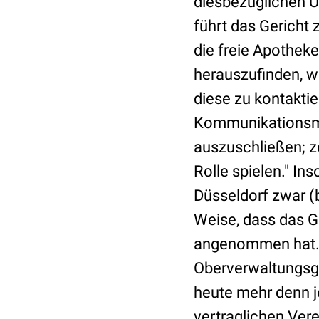
diesbezüglichen Ü
führt das Gericht
die freie Apothek
herauszufinden, w
diese zu kontaktie
Kommunikationsmög
auszuschließen; z
Rolle spielen."
Inso
Düsseldorf zwar (b
Weise, dass das G
angenommen hat. 
Oberverwaltungsge
heute mehr denn je
vertraglichen Ver