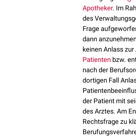
Apotheker
. Im Ra
des Verwaltungsger
Frage aufgeworfen
dann anzunehmen 
keinen Anlass zur
Patienten
bzw. en
nach der Berufsor
dortigen Fall Anla
Patientenbeeinflu
der Patient mit s
des Arztes. Am En
Rechtsfrage zu kl
Berufungsverfahr