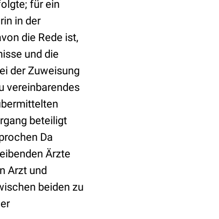
lgte; für ein
in in der
on die Rede ist,
isse und die
bei der Zuweisung
zu vereinbarendes
 übermittelten
gang beteiligt
sprochen Da
reibenden Ärzte
n Arzt und
wischen beiden zu
ner