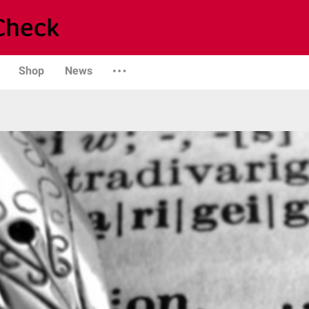
Shop
News