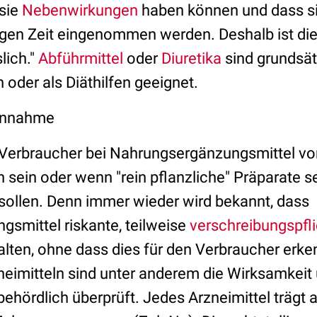
sie
Nebenwirkungen
haben können und dass si
tigen Zeit eingenommen werden. Deshalb ist die
lich."
Abführmittel
oder
Diuretika
sind grundsätz
oder als Diäthilfen geeignet.
Einnahme
n Verbraucher bei Nahrungsergänzungsmittel v
 sein oder wenn "rein pflanzliche" Präparate s
ollen. Denn immer wieder wird bekannt, dass
smittel riskante, teilweise
verschreibungspfli
alten, ohne dass dies für den Verbraucher erken
eimitteln sind unter anderem die Wirksamkeit
ehördlich überprüft. Jedes Arzneimittel trägt a