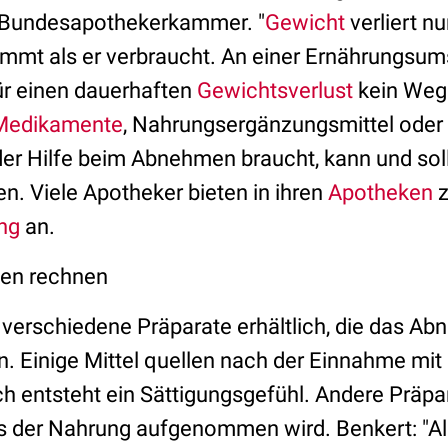
r Bundesapothekerkammer. "
Gewicht
verliert nu
immt als er verbraucht. An einer Ernährungsum
ür einen dauerhaften
Gewichtsverlust
kein Weg 
Medikamente
, Nahrungsergänzungsmittel oder
oder Hilfe beim Abnehmen braucht, kann und sol
n. Viele Apotheker bieten in ihren
Apotheken
z
ng
an.
en rechnen
 verschiedene Präparate erhältlich, die das A
n. Einige Mittel quellen nach der Einnahme mit 
h entsteht ein Sättigungsgefühl. Andere Präpar
s der Nahrung aufgenommen wird. Benkert: "Alle