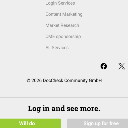
Login Services
Content Marketing
Market Research
CME sponsorship
All Services
© 2026 DocCheck Community GmbH
Log in and see more.
Will do
Sign up for free