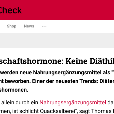
Shop
News
chaftshormone: Keine Diäthi
r werden neue Nahrungsergänzungsmittel als 
 beworben. Einer der neuesten Trends: Diäte
shormonen.
allein durch ein
Nahrungsergänzungsmittel
da
en, ist schlicht Quacksalberei", sagt Thomas 