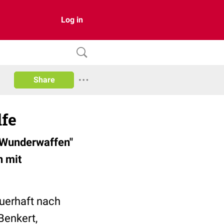
Log in
Share
lfe
"Wunderwaffen"
n mit
uerhaft nach
Benkert,