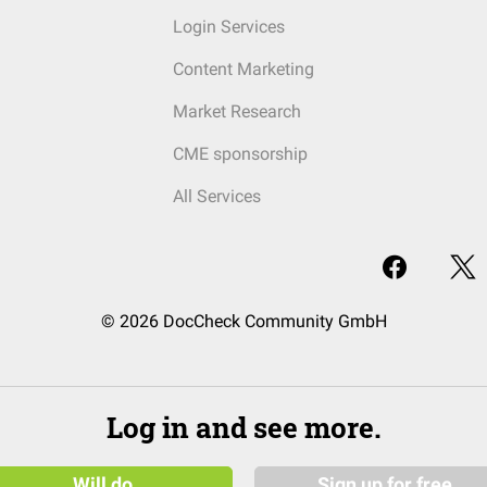
Login Services
Content Marketing
Market Research
CME sponsorship
All Services
© 2026 DocCheck Community GmbH
Log in and see more.
Will do
Sign up for free