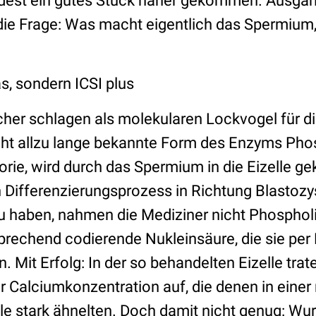
dest ein gutes Stück näher gekommen. Ausga
die Frage: Was macht eigentlich das Spermium,
s, sondern ICSI plus
cher schlagen als molekularen Lockvogel für di
icht allzu lange bekannte Form des Enzyms Pho
orie, wird durch das Spermium in die Eizelle ge
 Differenzierungsprozess in Richtung Blastozy
u haben, nahmen die Mediziner nicht Phospholi
rechend codierende Nukleinsäure, die sie per M
en. Mit Erfolg: In der so behandelten Eizelle trat
 Calciumkonzentration auf, die denen in einer 
le stark ähnelten. Doch damit nicht genug: Wur