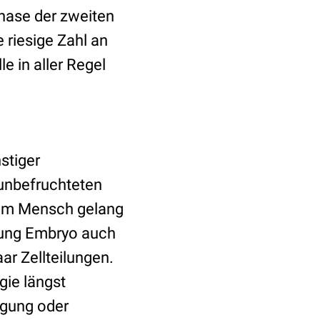
phase der zweiten
e riesige Zahl an
e in aller Regel
stiger
 unbefruchteten
beim Mensch gelang
chtung Embryo auch
ar Zellteilungen.
gie längst
ugung oder