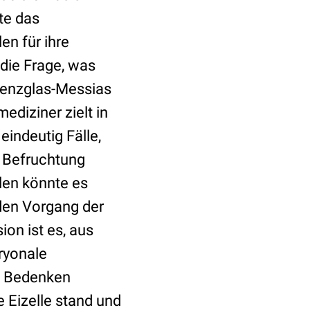
ote das
en für ihre
die Frage, was
genzglas-Messias
ediziner zielt in
 eindeutig Fälle,
r Befruchtung
ällen könnte es
den Vorgang der
ion ist es, aus
ryonale
e Bedenken
 Eizelle stand und