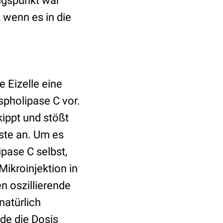
ngspunkt war
 wenn es in die
e Eizelle eine
spholipase C vor.
kippt und stößt
ste an. Um es
pase C selbst,
ikroinjektion in
en oszillierende
natürlich
de die Dosis