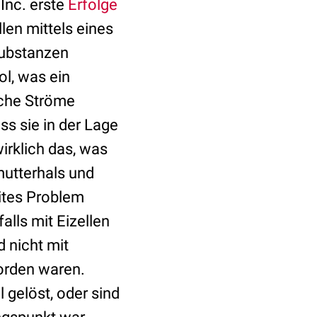
Inc. erste
Erfolge
len mittels eines
Substanzen
ol, was ein
ische Ströme
s sie in der Lage
wirklich das, was
utterhals und
eites Problem
lls mit Eizellen
d nicht mit
worden waren.
 gelöst, oder sind