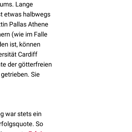
tums. Lange
st etwas halbwegs
tin Pallas Athene
ern (wie im Falle
en ist, können
rsität Cardiff
e der götterfreien
getrieben. Sie
g war stets ein
rfolgsquote. So