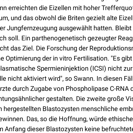
ann erreichten die Eizellen mit hoher Trefferqu
m, und das obwohl die Briten gezielt alte Eizell
er Jungfernzeugung ausgewählt hatten. Bleibt 
ich soll. Ein parthenogenetisch gezeugter Rea
icht das Ziel. Die Forschung der Reproduktionsm
ne Optimierung der in vitro Fertilisation. "Es gibt
plasmatische Spermieninjektion (ICSI) nicht zu
elle nicht aktiviert wird", so Swann. In diesen F
Ärzte durch Zugabe von Phospholipase C-RNA 
tungsähnlicher gestalten. Die zweite große Vis
 hergestellten Blastozysten menschliche emb
ewinnen. Das, so die Hoffnung, würde ethisch
m Anfang dieser Blastozysten keine befruchtete