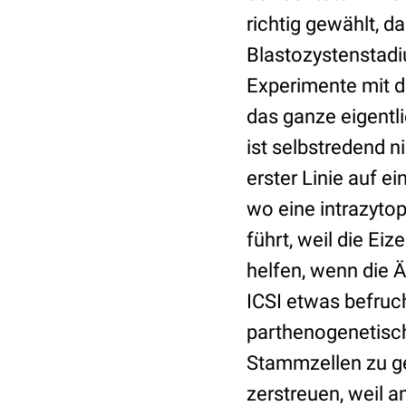
richtig gewählt, d
Blastozystenstadiu
Experimente mit d
das ganze eigentl
ist selbstredend n
erster Linie auf ei
wo eine intrazyto
führt, weil die Eiz
helfen, wenn die 
ICSI etwas befruch
parthenogenetisch
Stammzellen zu g
zerstreuen, weil a