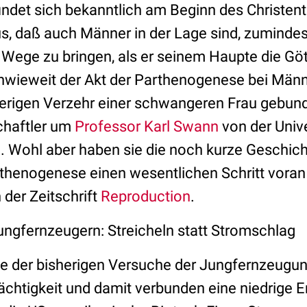
ndet sich bekanntlich am Beginn des Christen
s, daß auch Männer in der Lage sind, zuminde
 Wege zu bringen, als er seinem Haupte die Göt
 Inwieweit der Akt der Parthenogenese bei Männ
erigen Verzehr einer schwangeren Frau gebund
chaftler um
Professor Karl Swann
von der Unive
. Wohl aber haben sie die noch kurze Geschicht
henogenese einen wesentlichen Schritt voran 
 der Zeitschrift
Reproduction
.
ungfernzeugern: Streicheln statt Stromschlag
e der bisherigen Versuche der Jungfernzeugun
chtigkeit und damit verbunden eine niedrige E