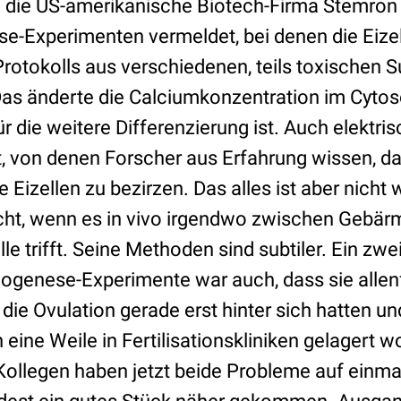
 die US-amerikanische Biotech-Firma Stemron 
e-Experimenten vermeldet, bei denen die Eizel
Protokolls aus verschiedenen, teils toxischen 
Das änderte die Calciumkonzentration im Cytos
ür die weitere Differenzierung ist. Auch elektr
, von denen Forscher aus Erfahrung wissen, das
 Eizellen zu bezirzen. Das alles ist aber nicht 
ht, wenn es in vivo irgendwo zwischen Gebärm
lle trifft. Seine Methoden sind subtiler. Ein zw
ogenese-Experimente war auch, dass sie allenfa
 die Ovulation gerade erst hinter sich hatten un
 eine Weile in Fertilisationskliniken gelagert 
ollegen haben jetzt beide Probleme auf einmal