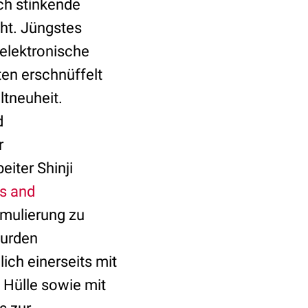
rch stinkende
cht. Jüngstes
e elektronische
ten erschnüffelt
ltneuheit.
d
r
eiter Shinji
s and
rmulierung zu
wurden
ich einerseits mit
n Hülle sowie mit