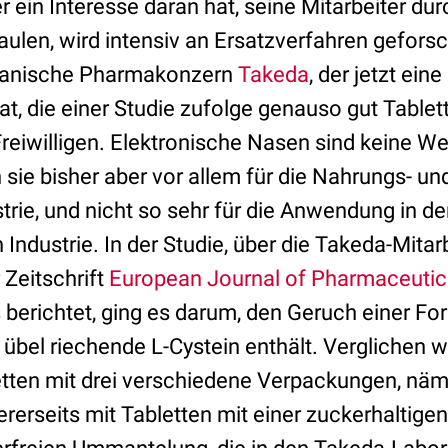
er ein Interesse daran hat, seine Mitarbeiter du
aulen, wird intensiv an Ersatzverfahren gefors
japanische Pharmakonzern
Takeda
, der jetzt ein
at, die einer Studie zufolge genauso gut Tablet
reiwilligen. Elektronische Nasen sind keine We
sie bisher aber vor allem für die Nahrungs- un
rie, und nicht so sehr für die Anwendung in de
ndustrie. In der Studie, über die Takeda-Mitarb
 Zeitschrift
European Journal of Pharmaceutic
s
berichtet, ging es darum, den Geruch einer Fo
s übel riechende L-Cystein enthält. Verglichen 
etten mit drei verschiedene Verpackungen, näml
ererseits mit Tabletten mit einer zuckerhaltige