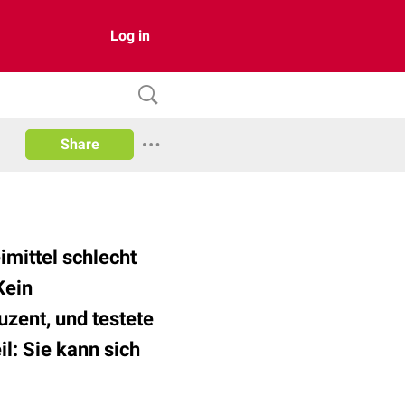
Log in
Share
imittel schlecht
Kein
uzent, und testete
il: Sie kann sich