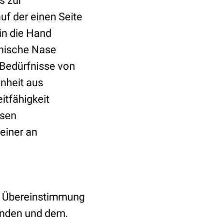
s zur
f der einen Seite
 in die Hand
onische Nase
e Bedürfnisse von
nheit aus
itfähigkeit
esen
 einer an
he Übereinstimmung
anden und dem,