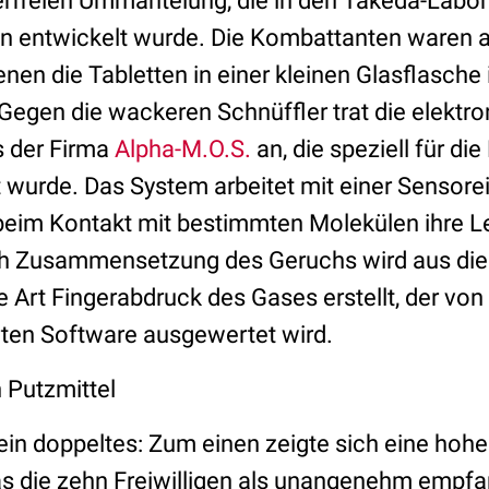
erfreien Ummantelung, die in den Takeda-Labor
n entwickelt wurde. Die Kombattanten waren au
denen die Tabletten in einer kleinen Glasflasche
Gegen die wackeren Schnüffler trat die elektr
 der Firma
Alpha-M.O.S.
an, die speziell für di
wurde. Das System arbeitet mit einer Sensorei
 beim Kontakt mit bestimmten Molekülen ihre Le
ch Zusammensetzung des Geruchs wird aus di
 Art Fingerabdruck des Gases erstellt, der von
ten Software ausgewertet wird.
 Putzmittel
ein doppeltes: Zum einen zeigte sich eine ho
s die zehn Freiwilligen als unangenehm empf