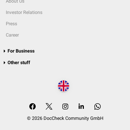
About Us
Investor Relations
Press
Career
For Business
Other stuff
© 2026 DocCheck Community GmbH