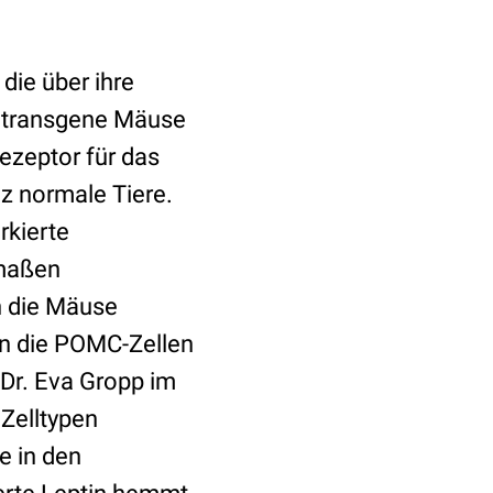
die über ihre
n transgene Mäuse
Rezeptor für das
nz normale Tiere.
rkierte
rmaßen
n die Mäuse
en die POMC-Zellen
 Dr. Eva Gropp im
Zelltypen
e in den