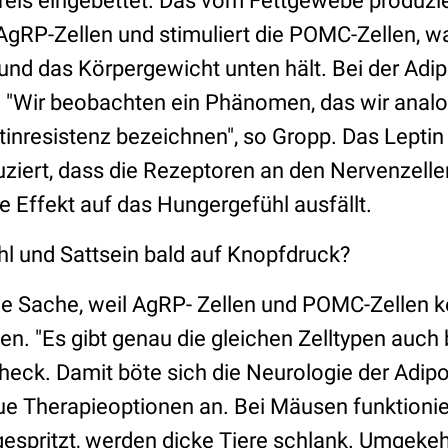
reis eingebettet. Das vom Fettgewebe produzi
 AgRP-Zellen und stimuliert die POMC-Zellen, w
 und das Körpergewicht unten hält. Bei der Adip
. "Wir beobachten ein Phänomen, das wir anal
inresistenz bezeichnen", so Gropp. Das Leptin
ziert, dass die Rezeptoren an den Nervenzelle
Effekt auf das Hungergefühl ausfällt.
hl und Sattsein bald auf Knopfdruck?
die Sache, weil AgRP- Zellen und POMC-Zellen 
 "Es gibt genau die gleichen Zelltypen auch
eck. Damit böte sich die Neurologie der Adipo
eue Therapieoptionen an. Bei Mäusen funktioni
espritzt, werden dicke Tiere schlank. Umgekeh