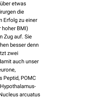
 über etwas
rurgen die
 Erfolg zu einer
r hoher BMI)
n Zug auf. Sie
tehen besser denn
tzt zwei
 damit auch unser
eurone,
es Peptid, POMC
r Hypothalamus-
 Nucleus arcuatus