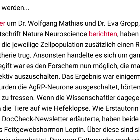
 werden...
er
um Dr. Wolfgang Mathias und Dr. Eva Gropp, 
eitschrift Nature Neuroscience
berichten
, habe
 die jeweilige Zellpopulation zusätzlich einen 
therie trug. Ansonsten handelte es sich um ga
egift war es den Forschern nun möglich, die ma
lektiv auszuschalten. Das Ergebnis war einige
urden die AgRP-Neurone ausgeschaltet, hörte
f zu fressen. Wenn die Wissenschaftler dageg
n die Tiere auf wie Hefeklopse. Wie Erstautorin
DocCheck-Newsletter erläuterte, haben beide 
s Fettgewebshormon Leptin. Über diese sind si