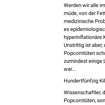
Werden wir alle i
müde, von der Fett
medizinische Probl
es epidemiologisc
hyperinflationäre
Unstrittig ist aber
Popcorntüten schm
zumindest einige Le
war...
Hundertfünfzig Kil
Wissenschaftler, d
Popcorntüten, son