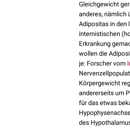
Gleichgewicht ger
anderes, nämlich 
Adipositas in den 
internistischen (
Erkrankung gemach
wollen die Adipos
je: Forscher vom
I
Nervenzellpopulati
Körpergewicht reg
andererseits um P
für das etwas bek
Hypophysenachse b
des Hypothalamus