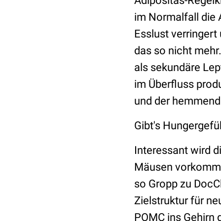
Adipositas-Regelk
im Normalfall die
Esslust verringert
das so nicht mehr
als sekundäre Lept
im Überfluss produ
und der hemmende 
Gibt's Hungergefü
Interessant wird 
Mäusen vorkommen.
so Gropp zu DocCh
Zielstruktur für n
POMC ins Gehirn g