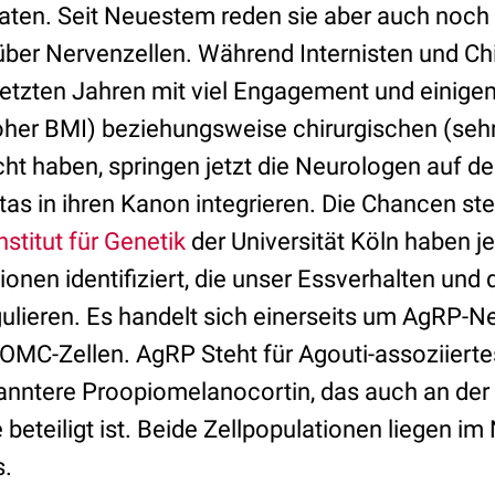
aten. Seit Neuestem reden sie aber auch noch
über Nervenzellen. Während Internisten und Chi
letzten Jahren mit viel Engagement und einigem
hoher BMI) beziehungsweise chirurgischen (seh
t haben, springen jetzt die Neurologen auf de
itas in ihren Kanon integrieren. Die Chancen s
nstitut für Genetik
der Universität Köln haben je
onen identifiziert, die unser Essverhalten und
ulieren. Es handelt sich einerseits um AgRP-N
OMC-Zellen. AgRP Steht für Agouti-assoziiert
anntere Proopiomelanocortin, das auch an de
eteiligt ist. Beide Zellpopulationen liegen im
.