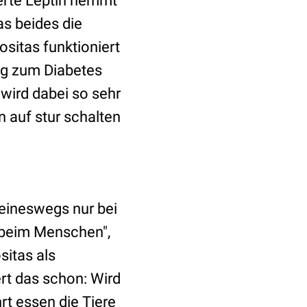
erte Leptin hemmt
as beides die
ositas funktioniert
og zum Diabetes
 wird dabei so sehr
n auf stur schalten
keineswegs nur bei
 beim Menschen",
sitas als
ert das schon: Wird
rt essen die Tiere