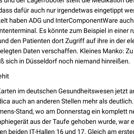
 und der Lagerroboter stellt die Medikation de
ass dafür auch nur irgendetwas eingetippt we
kelt haben ADG und InterComponentWare auch d
tenterminal. Es könnte zum Beispiel in einer r
d den Patienten dort Zugriff auf ihre in der e
elegten Daten verschaffen. Kleines Manko: Zu 
eß sich in Düsseldorf noch niemand hinreißen.
hit
 Karten im deutschen Gesundheitswesen jetzt a
ica auch an anderen Stellen mehr als deutlic
emens-Stand, wo am Donnerstag ein komplett n
hiegerät aus der Taufe gehoben wurde, war 
den beiden IT-Hallen 16 und 17. Gleich am erst