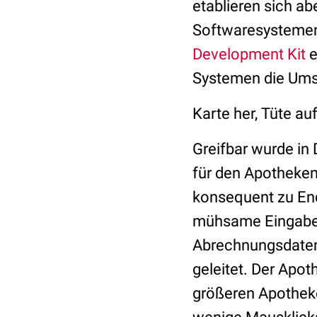
etablieren sich ab
Softwaresystemen
Development Kit
e
Systemen die Umst
Karte her, Tüte auf
Greifbar wurde in
für den Apothekena
konsequent zu End
mühsame Eingabe 
Abrechnungsdaten
geleitet. Der Apot
größeren Apotheke