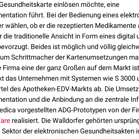
 Gesundheitskarte einlösen möchte, eine
entation führt. Bei der Bedienung eines elekt
r wählen, ob er die rezeptierten Medikamente 
 die traditionelle Ansicht in Form eines digita
evorzugt. Beides ist möglich und völlig gleich
um Schrittmacher der Kartenumsetzungen mach
e Firma eine der ganz Großen auf dem Markt i
kt das Unternehmen mit Systemen wie S 3000 
iertel des Apotheken-EDV-Markts ab. Die Umset
entation und die Anbindung an die zentrale Inf
edica vorgestellten ADG-Prototypen von der F
are
realisiert. Die Walldorfer gehörten ursprün
 Sektor der elektronischen Gesundheitsakten im