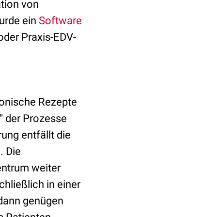
ation von
urde ein
Software
oder Praxis-EDV-
tronische Rezepte
g" der Prozesse
ng entfällt die
. Die
ntrum weiter
hließlich in einer
 dann genügen