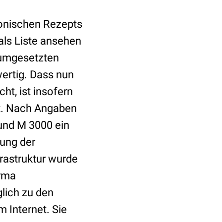
ronischen Rezepts
als Liste ansehen
l umgesetzten
wertig. Dass nun
t, ist insofern
st. Nach Angaben
und M 3000 ein
zung der
rastruktur wurde
irma
glich zu den
 Internet. Sie