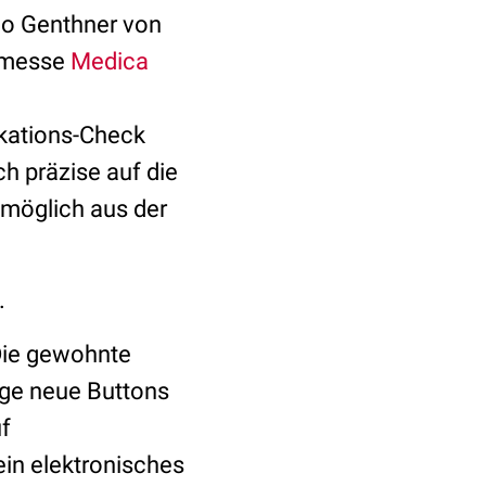
no Genthner von
inmesse
Medica
kations-Check
h präzise auf die
 möglich aus der
.
 Die gewohnte
ige neue Buttons
uf
ein elektronisches