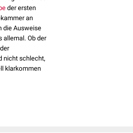
be
der ersten
tekammer an
n die Ausweise
s allemal. Ob der
 der
 nicht schlecht,
ell klarkommen