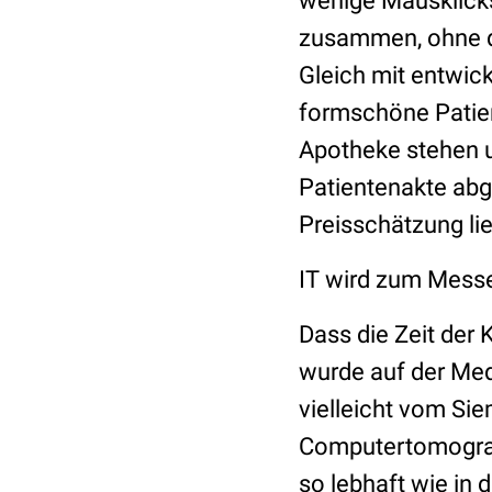
wenige Mausklicks
zusammen, ohne d
Gleich mit entwic
formschöne Patien
Apotheke stehen un
Patientenakte abg
Preisschätzung li
IT wird zum Messe
Dass die Zeit der
wurde auf der Med
vielleicht vom Si
Computertomograp
so lebhaft wie in 