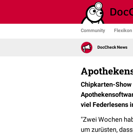
Community
Flexikon
DocCheck News
Apothekenso
Chipkarten-Show i
Apothekensoftwar
viel Federlesens i
"Zwei Wochen hab
um zurüsten, dass