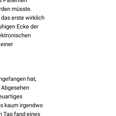
s Patienten
rden müsste.
as erste wirklich
uhigen Ecke der
lektronischen
einer
ngefangen hat,
h. Abgesehen
euartiges
es kaum irgendwo
en Tag fand eines